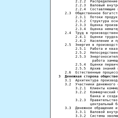
        2.2.2  Распределение
        2.2.3  Валовый внутр
        2.2.4  Составляющие 
   2.3  Общественное богатст
        2.3.1  Потоки продук
        2.3.2  Структура осн
        2.3.3  Оценка произв
        2.3.4  Оценка немате
   2.4  Труд в производствен
        2.4.1  Оценки трудоз
        2.4.2  Население и п
   2.5  Энергия в производст
        2.5.1  Работа и кваз
        2.5.2  Непосредствен
        2.5.3  Энергоносител
                работа замещ
        2.5.4  Оценки первич
        2.5.5  Архив знаний 
3  Денежная сторона обществе
   3.1  Архитектура производ
   3.2  Участники денежного 
        3.2.1  Клиенты комме
        3.2.2  Коммерческий 
               банка и созда
        3.2.3  Правительство
               центральный б
   3.3  Денежное обращение и
        3.3.1  Валовой внутр
        3.3.2  Система эволю