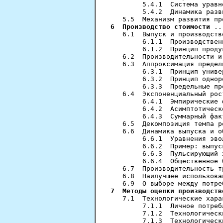
        5.4.1  Система уравн
        5.4.2  Динамика разв
6  Производство стоимости
 ..
   6.1  Выпуск и производств
        6.1.1  Производствен
        6.1.2  Принцип проду
   6.2  Производительности и
   6.3  Аппроксимация предел
        6.3.1  Принцип униве
        6.3.2  Принцип однор
        6.3.3  Предельные пр
   6.4  Экспоненциальный рос
        6.4.1  Эмпирические 
        6.4.2  Асимптотическ
        6.4.3  Суммарный фак
   6.5  Декомпозиция темпа р
   6.6  Динамика выпуска и о
        6.6.1  Уравнения эво
        6.6.2  Пример: выпус
        6.6.3  Пульсирующий 
        6.6.4  Общественное 
   6.7  Производительность т
   6.8  Наилучшее использова
7  Методы оценки производств
   7.1  Технологические хара
        7.1.1  Личное потреб
        7.1.2  Технологическ
        7.1.3  Технологическ