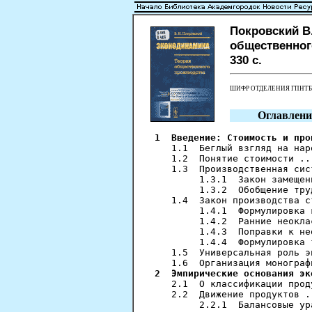
Покровский В
общественного
330 с.
ШИФР ОТДЕЛЕНИЯ ГПНТ
Оглавлени
1  Введение: Стоимость и про
   1.1  Беглый взгляд на нар
   1.2  Понятие стоимости ..
   1.3  Производственная сис
        1.3.1  Закон замещен
        1.3.2  Обобщение тру
   1.4  Закон производства с
        1.4.1  Формулировка 
        1.4.2  Ранние неокла
        1.4.3  Поправки к не
        1.4.4  Формулировка 
   1.5  Универсальная роль э
2  Эмпирические основания эк
   2.1  О классификации прод
   2.2  Движение продуктов .
        2.2.1  Балансовые ур