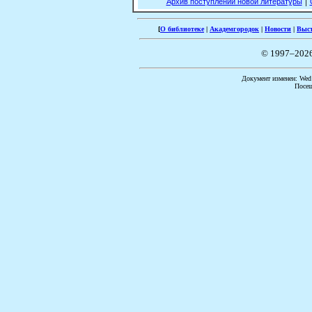
|
Архив поступлений новой литературы
[
О библиотеке
|
Академгородок
|
Новости
|
Выс
© 1997–202
Документ изменен: Wed 
Посещ