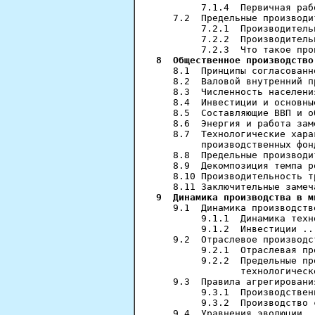
        7.1.4  Первичная раб
   7.2  Предельные производи
        7.2.1  Производитель
        7.2.2  Производитель
8  Общественное производство
   8.1  Принципы согласованн
   8.2  Валовой внутренний п
   8.3  Численность населени
   8.4  Инвестиции и основны
   8.5  Составляющие ВВП и о
   8.6  Энергия и работа зам
   8.7  Технологические хара
        производственных фон
   8.8  Предельные производи
   8.9  Декомпозиция темпа р
   8.10 Производительность т
9  Динамика производства в м
   9.1  Динамика производств
        9.1.1  Динамика техн
        9.1.2  Инвестиции ..
   9.2  Отраслевое производс
        9.2.1  Отраслевая пр
        9.2.2  Предельные пр
               технологическ
   9.3  Правила агрегировани
        9.3.1  Производствен
        9.3.2  Производство 
   9.4  Уравнения эволюции .