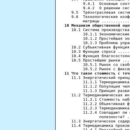
        9.4.1  Основные соот
        9.4.2  О решении сис
   9.5  Трёхотраслевая систе
   9.6  Технологические коэф
10 Механизм общественной оце
   10.1 Система производства
        10.1.1 Экономические
        10.1.2 Простейшая эк
        10.1.3 Проблема упра
   10.2 Субъективная функция
   10.3 Функции спроса .....
   10.4 Функция благосостоян
   10.5 Простейшие рынки ...
        10.5.1 Рынок со своб
11 Что такое стоимость с точ
   11.1 Энергетический принц
        11.1.1 Термодинамика
        11.1.2 Популяция чел
        11.1.3 Принцип разви
   11.2 Термодинамическая ин
        11.2.1 Стоимость наб
        11.2.2 Объективная ф
        11.2.3 Термодинамика
        11.2.4 Совпадают ли 
               полезности? .
   11.3 Энергетическое содер
   11.4 Термодинамика произв
        11.4.1 Простейший пр