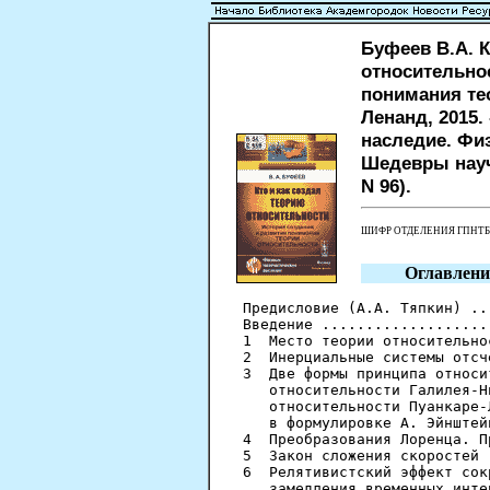
Буфеев В.А. К
относительнос
понимания тео
Ленанд, 2015.
наследие. Физ
Шедевры науч
N 96).
ШИФР ОТДЕЛЕНИЯ ГПНТ
Оглавлени
Предисловие (А.А. Тяпкин) ..
Введение ...................
1  Место теории относительно
2  Инерциальные системы отсч
3  Две формы принципа относи
   относительности Галилея-Н
   относительности Пуанкаре-
   в формулировке А. Эйнштей
4  Преобразования Лоренца. П
5  Закон сложения скоростей 
6  Релятивистский эффект сок
   замедления временных инте