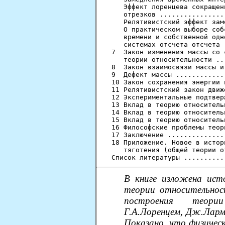
   Эффект лоренцева сокращен
   отрезков ................
   Релятивистский эффект зам
   О практическом выборе соб
   времени и собственной одн
   системах отсчета отсчета 
7  Закон изменения массы со 
   теории относительности ..
8  Закон взаимосвязи массы и
9  Дефект массы ............
10 Закон сохранения энергии 
11 Релятивистский закон движ
12 Экспериментальные подтвер
13 Вклад в теорию относитель
14 Вклад в теорию относитель
15 Вклад в теорию относитель
16 Философские проблемы теор
17 Заключение ..............
18 Приложение. Новое в истор
   тяготения (общей теории о
В книге изложена ист
теории относительност
построения теории
Г.А.Лоренцем, Дж.Ларм
Показано, что физическ