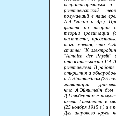
непротиворечивым и
релятивистской тео
получивший в наше вре
А.А.Тяпкин и др.). Пр
факты по теории от
теории гравитации (
частности, представл
того мнения, что А.Э
статьи "К электродин
"Aimalen der Physik
относительности Г.А.Ло
релятивизма. В работе
открытия и обнародова
и А.Эйнштейном (25 ноя
гравитации - уравнен
что А.Эйнштейн был з
Д.Гильбертом с получе
имени Гильберта в сво
(25 ноября 1915 г.) и в
Для широкого круга ч