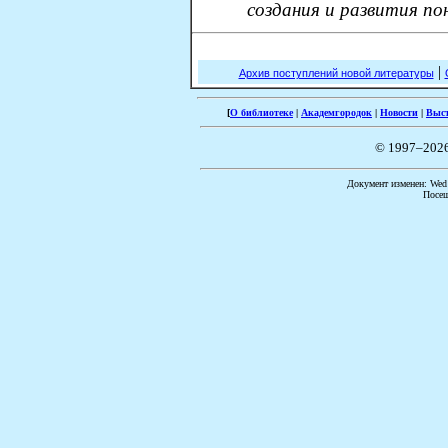
создания и развития п
|
Архив поступлений новой литературы
[
О библиотеке
|
Академгородок
|
Новости
|
Выс
© 1997–202
Документ изменен: Wed 
Посещ