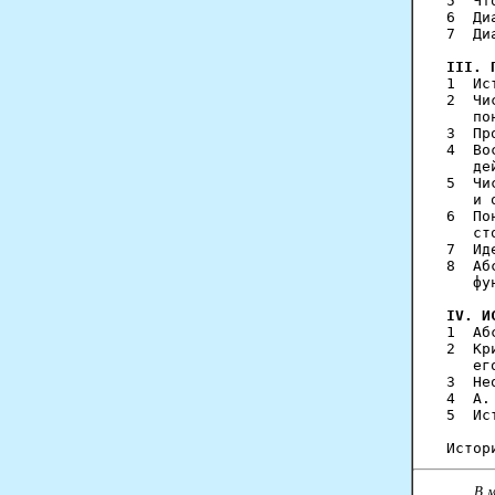
5  Чт
6  Ди
7  Ди
III. 
1  Ис
2  Чи
   по
3  Пр
4  Во
   де
5  Чи
   и 
6  По
   ст
7  Ид
8  Аб
   фу
IV. И
1  Аб
2  Кр
   ег
3  Не
4  А.
5  Ис
В 