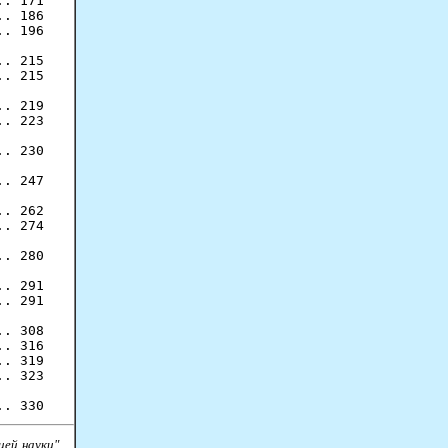
. 171

. 186

. 196

. 215

. 215

. 219

. 223

. 230

. 247

. 262

. 274

. 280

. 291

. 291

. 308

. 316

. 319

. 323

ией науки"