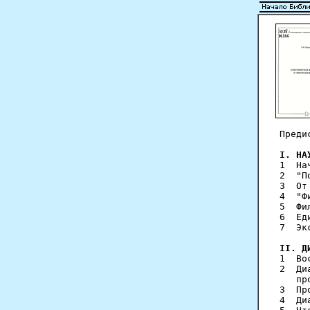
Преди
I. НА
1  На
2  "П
3  От
4  "Ф
5  Фи
6  Ед
7  Эк
II. Д
1  Во
2  Ди
   пр
3  Пр
4  Ди