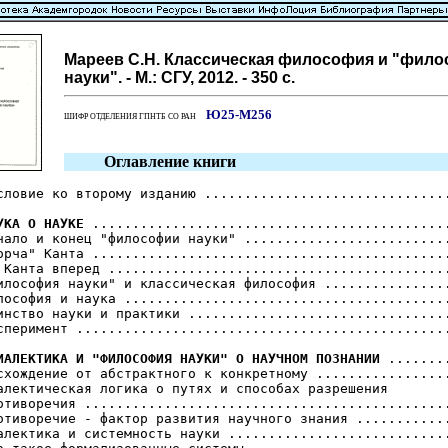
Мареев С.Н. Классическая философия и "фил
науки". - М.: СГУ, 2012. - 350 с.
Ю25-М256
ШИФР ОТДЕЛЕНИЯ ГПНТБ СО РАН
Оглавление книги
словие ко второму изданию ...............................
УКА О НАУКЕ
 .............................................
чало и конец "философии науки" ..........................
орча" Канта .............................................
 Канта вперед ...........................................
илософия науки" и классическая философия ................
лософия и наука .........................................
инство науки и практики .................................
сперимент ...............................................
ИАЛЕКТИКА И "ФИЛОСОФИЯ НАУКИ" О НАУЧНОМ ПОЗНАНИИ
 ........
схождение от абстрактного к конкретному .................
алектическая логика о путях и способах разрешения

отиворечия ..............................................
отиворечие - фактор развития научного знания ............
алектика и системность науки ............................