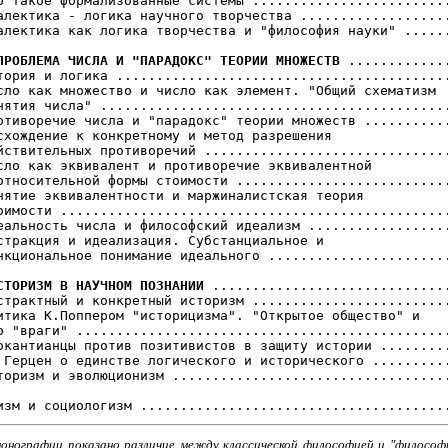
о такое формализованные системы .........................
алектика - логика научного творчества ...................
алектика как логика творчества и "философия науки" ......
ПРОБЛЕМА ЧИСЛА И "ПАРАДОКС" ТЕОРИИ МНОЖЕСТВ
 .............
тория и логика ..........................................
сло как множество и число как элемент. "Общий схематизм

нятия числа" ............................................
отиворечие числа и "парадокс" теории множеств ...........
схождение к конкретному и метод разрешения 

йствительных противоречий ...............................
сло как эквивалент и противоречие эквивалентной

относительной формы стоимости ...........................
нятие эквивалентности и маржиналистская теория

оимости .................................................
еальность числа и философский идеализм ..................
стракция и идеализация. Субстанциальное и 

нкциональное понимание идеального .......................
СТОРИЗМ В НАУЧНОМ ПОЗНАНИИ
 ..............................
страктный и конкретный историзм .........................
итика К.Поппером "историцизма". "Открытое общество" и

о "враги" ...............................................
окантианцы против позитивистов в защиту истории .........
 Герцен о единстве логического и исторического ..........
торизм и эволюционизм ...................................
монографии показано различие между классической философией и "философ