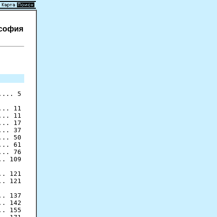
ософия
... 5

.. 11

.. 11

.. 17

.. 37

.. 50

.. 61

.. 76

. 109

. 121

. 121

. 137

. 142

. 155
