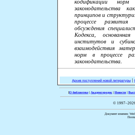
кодификации норм
законодательства ка
принципов и структури
процессе развития
обсуждения специалис
Кодекса, основанная
институтов и субин
взаимодействия матер
норм в процессе ра
законодательства.
|
Архив поступлений новой литературы
[
О библиотеке
|
Академгородок
|
Новости
|
Выс
© 1997–202
Документ изменен: Wed 
Посещ