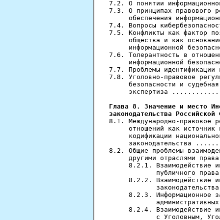
7.2. О понятии информационно
7.3. О принципах правового р
     обеспечения информацион
7.4. Вопросы кибербезопаснос
7.5. Конфликты как фактор по
     общества и как основани
     информационной безопасн
7.6. Толерантность в отношен
     информационной безопасн
7.7. Проблемы идентификации 
7.8. Уголовно-правовое регул
     безопасности и судебная
     экспертиза ............
Глава 8. Значение и место Ин
законодательства Российской 
8.1. Международно-правовое р
     отношений как источник 
     кодификации национально
     законодательства ......
8.2. Общие проблемы взаимоде
     другими отраслями права
     8.2.1. Взаимодействие и
            публичного права
     8.2.2. Взаимодействие и
            законодательства
     8.2.3. Информационное з
            административных
     8.2.4. Взаимодействие и
            с Уголовным, Уго