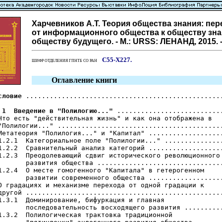
Харчевников А.Т. Теория общества знания: пер
от информационного общества к обществу зна
обществу будущего. - М.: URSS: ЛЕНАНД, 2015. - 
С55-Х227.
ШИФР ОТДЕЛЕНИЯ ГПНТБ СО РАН
Оглавление книги
словие
 ..................................................
 1  Введение в "Полилогию..."
 ...........................
Что есть "действительная жизнь" и как она отображена в

"Полилогии..." ..........................................
Метатеория "Полилогия..." и "Капитал" ...................
1.2.1  Категориальное поле "Полилогии..." ...............
1.2.2  Сравнительный анализ категорий ...................
1.2.3  Преодолевающий сдвиг исторического революционного

       развития общества ................................
1.2.4  О месте гомогенного "Капитала" в гетерогенном

       развитии современного общества ...................
О градациях и механизме перехода от одной градации к

другой ..................................................
1.3.1  Доминирование, бифуркация и главная

       последовательность восходящего развития ..........
1.3.2  Полилогическая трактовка традиционной
