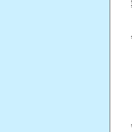
     
     
     
     
     
     
     
     
     
     
     
     
     
     
     
     
     
     
     
     
     
     
     
     
     
     
     
     
     
     