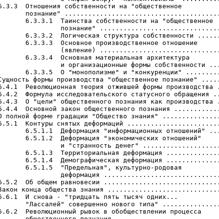
6.3.3  Отношения собственности на "общественное

       познание" ........................................
       6.3.3.1  Таинства собственности на "общественное

                познание" ...............................
       6.3.3.2  Логическая структура собственности ......
       6.3.3.3  Основное производственное отношение

                (явление) ...............................
       6.3.3.4  Основная материальная архитектура

                и организационные формы собственности ...
       6.3.3.5  О "монополизме" и "конкуренции" .........
Сущность формы производства "общественное познание" .....
6.4.1  Революционная теория отжившей формы производства .
6.4.2  Формула исследовательского статусного обращения ..
6.4.3  О "цели" общественного познания как производства .
6.4.4  Основной закон общественного познания ............
О полной форме градации "Общество знания" ...............
6.5.1  Контуры снятых деформаций ........................
       6.5.1.1  Деформация "информационных отношений" ...
       6.5.1.2  Деформация "экономических отношений"

                и "странность денег" ....................
       6.5.1.3  Территориальная деформация ..............
       6.5.1.4  Демографическая деформация ..............
       6.5.1.5  "Предельная", культурно-родовая

                деформация ..............................
6.5.2  Об общем равновесии ..............................
Закон конца общества знания .............................
6.6.1  И снова - "тридцать пять тысяч одних...

       "Лассалей" совершенно нового типа" ...............
6.6.2  Революционный рывок в обобществлении процесса

       общественного познания ...........................