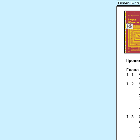
Преди
Глава
1.1  
     
1.2  
     
     
     
     
     
     
1.3  
     
     
     
     