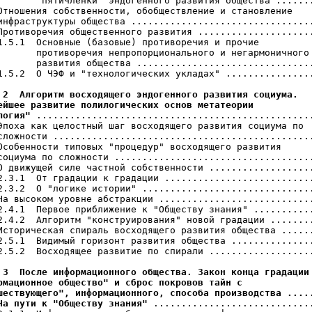
       "пятичленки" эндогенного развития общества .......
Отношения собственности, обобществление и становление

инфраструктуры общества .................................
Противоречия общественного развития .....................
1.5.1  Основные (базовые) противоречия и прочие

       противоречия непропорционального и негармоничного

       развития общества ................................
1.5.2  О ЧЭФ и "технологических укладах" ................
 2  Алгоритм восходящего эндогенного развития социума.

ейшее развитие полилогических основ метатеории

логия"
 ..................................................
Эпоха как целостный шаг восходящего развития социума по

сложности ...............................................
Особенности типовых "процедур" восходящего развития

социума по сложности ....................................
О движущей силе частной собственности ...................
2.3.1  От градации к градации ...........................
2.3.2  О "логике истории" ...............................
На высоком уровне абстракции ............................
2.4.1  Первое приближение к "Обществу знания" ...........
2.4.2  Алгоритм "конструирования" новой градации ........
Историческая спираль восходящего развития общества ......
2.5.1  Видимый горизонт развития общества ...............
2.5.2  Восходящее развитие по спирали ...................
 3  После информационного общества. Закон конца градации

рмационное общество" и сброс покровов тайн с

шествующего", информационного, способа производства .....
На пути к "Обществу знания"
 .............................