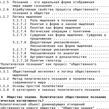
5.2.5  Познание - это идеальная форма отображения

       мира нашим сознанием .............................
5.2.6  Атрибутивные свойства процесса общественного

       познания в обществе ..............................
5.2.7  Логика мышления ..................................
       5.2.7.1  Роль мышления в познании ................
       5.2.7.2  Понятие о форме и законе мышления .......
       5.2.7.3  Понятие как форма мышления ..............
       5.2.7.4  Логические операции с понятиями .........
       5.2.7.5  Суждение как форма мышления. Суждение и

                предложение .............................
       5.2.7.6  Дедуктивные умозаключения.

                Умозаключение как форма мышления ........
       5.2.7.7  Индуктивные умозаключения ...............
       5.2.7.8  Умозаключения по аналогии ...............
       5.2.7.9  Аргументация и доказательство ...........
       5.2.7.10 Понятие гипотезы ........................
"Политическое познание" как процесс "общественного

мышления" ...............................................
5.3.1  Общественный интеллект и логика общественного

       мышления .........................................
5.3.2  Метод политического познания и полилектика

       современного мира ................................
5.3.3  Основы простой полилектики .......................
5.3.4  О категориях и законах политического познания ....
 6  Общество знания. Политическое общественное познание

тическая когнитивность)
 .................................
Полилогический объект доминирующих отношений

собственности нового общества - "Общества знания" .......