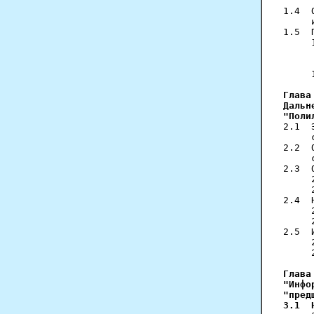
     
1.4  
     
1.5  
     
     
     
     
Глава
Дальн
"Поли
2.1  
     
2.2  
     
2.3  
     
     
2.4  
     
     
2.5  
     
     
Глава
"Инфо
"пред
3.1  