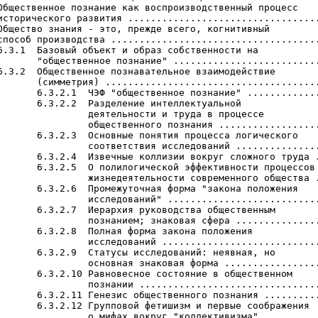
Общественное познание как воспроизводственный процесс

исторического развития ..................................
Общество знания - это, прежде всего, когнитивный

способ производства .....................................
6.3.1  Базовый объект и образ собственности на

       "общественное познание" ..........................
6.3.2  Общественное познавательное взаимодействие

       (симметрия) ......................................
       6.3.2.1  ЧЭФ "общественное познание" .............
       6.3.2.2  Разделение интеллектуальной

                деятельности и труда в процессе

                общественного познания ..................
       6.3.2.3  Основные понятия процесса логического

                соответствия исследований ...............
       6.3.2.4  Извечные коллизии вокруг сложного труда .
       6.3.2.5  О полилогической эффективности процессов

                жизнедеятельности современного общества .
       6.3.2.6  Промежуточная форма "закона положения

                исследований" ...........................
       6.3.2.7  Иерархия руководства общественным

                познанием; знаковая сфера ...............
       6.3.2.8  Полная форма закона положения

                исследований ............................
       6.3.2.9  Статусы исследований: неявная, но

                основная знаковая форма .................
       6.3.2.10 Равновесное состояние в общественном

                познании ................................
       6.3.2.11 Генезис общественного познания ..........
       6.3.2.12 Групповой фетишизм и первые соображения

                о мифах вокруг "коллективизма" ..........