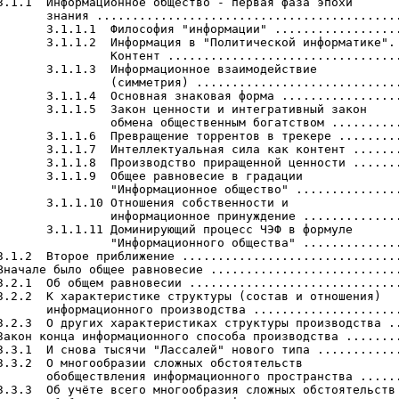
3.1.1  Информационное общество - первая фаза эпохи

       знания ...........................................
       3.1.1.1  Философия "информации" ..................
       3.1.1.2  Информация в "Политической информатике".

                Контент .................................
       3.1.1.3  Информационное взаимодействие

                (симметрия) .............................
       3.1.1.4  Основная знаковая форма .................
       3.1.1.5  Закон ценности и интегративный закон

                обмена общественным богатством ..........
       3.1.1.6  Превращение торрентов в трекере .........
       3.1.1.7  Интеллектуальная сила как контент .......
       3.1.1.8  Производство приращенной ценности .......
       3.1.1.9  Общее равновесие в градации

                "Информационное общество" ...............
       3.1.1.10 Отношения собственности и

                информационное принуждение ..............
       3.1.1.11 Доминирующий процесс ЧЭФ в формуле

                "Информационного общества" ..............
3.1.2  Второе приближение ...............................
Вначале было общее равновесие ...........................
3.2.1  Об общем равновесии ..............................
3.2.2  К характеристике структуры (состав и отношения)

       информационного производства .....................
3.2.3  О других характеристиках структуры производства ..
Закон конца информационного способа производства ........
3.3.1  И снова тысячи "Лассалей" нового типа ............
3.3.2  О многообразии сложных обстоятельств

       обобществления информационного пространства ......
3.3.3  Об учёте всего многообразия сложных обстоятельств
