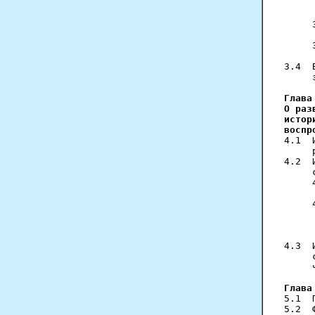
     
     
     
     
     
     
3.4  
     
Глава
О раз
истор
воспр
4.1  
     
4.2  
     
     
     
     
     
     
     
4.3  
     
     
Глава
5.1  
5.2  