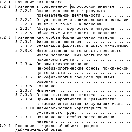
5.2.1  Познание как процесс .............................
5.2.2  Познание в современном философском анализе .......
       5.2.2.1  Знание как элемент и результат

                познавательной деятельности .............
       5.2.2.2  О чувственном и рациональном в познании .
       5.2.2.3  Понятие в языке и в познании ............
       5.2.2.4  Абстракции, творчество и интуиция .......
       5.2.2.5  Объяснение и истинность в познании ......
5.2.3  Познание как особая форма движения материи .......
       5.2.3.1  Физиология познания .....................
       5.2.3.2  Управление функциями в живых организмах .
       5.2.3.3  Интегративная деятельность головного

                мозга человека. Физиологические

                механизмы памяти ........................
       5.2.3.4  Основы психофизиологии.

                Нейрофизиологические основы психической

                деятельности ............................
       5.2.3.5  Психофизиология процесса принятия

                решения .................................
       5.2.3.6  Сознание ................................
       5.2.3.7  Мышление ................................
       5.2.3.8  Вторая сигнальная система ...............
       5.2.3.9  Принцип вероятности и "размытости"

                в высших интегративных функциях мозга ...
       5.2.3.10 Физиологическая характеристика

                умственного труда .......................
       5.2.3.11 Познание как особая форма движения

                материи .................................
5.2.4  Познание - идеальный объект-процесс

       действительной жизни .............................