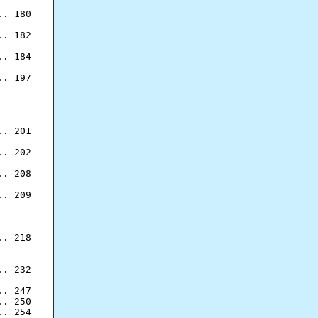
. 180

. 182

. 184

. 197

. 201

. 202

. 208

. 209

. 218

. 232

. 247

. 250

. 254
