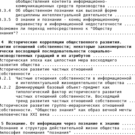
       обобществления контента информационно-

       коммуникационных средств производства ............
3.3.4  Об общественном познании как высокой форме

       дисциплины интеллектуальной деятельности .........
3.3.5  О знании и познании - конец информационному

       неравенству и информационной недостаточности .....
Возможен ли переход непосредственно к "Обществу

знания"? ................................................
 4  Исторические корреляции общественного развития.

витии отношений собственности; некоторые закономерности

ически восходящей последовательности социально-

оизводственных градаций и их атрибутов
 ..................
Историческая эпоха как целостная мера восходящего

развития общества .......................................
Историческое развитие частных отношений

собственности ...........................................
4.2.1  Частные отношения собственности в информационной

       и интеллектуальной жизнедеятельности общества ....
4.2.2  Доминирующий базовый объект-предмет как

       типологический фактор исторического развития

       частных отношений собственности. Восходящий

       тренд развития частных отношений собственности ...
Историческое развитие группо-иерархических отношений

собственности. "Общество знания" как образ вечной мечты

человечества XXI века ...................................
 5 Познание. От информации через познание к знанию
 ......
Познание и структура действительной жизни общества ......
Философия понимания "познания" ..........................