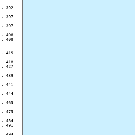
. 392

. 397

. 397

. 406

. 408

. 415

. 418

. 427

. 439

. 441

. 444

. 465

. 475

. 484

. 491

. 494
