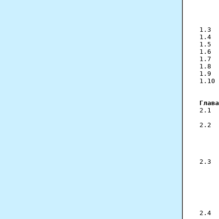
     
     
     
     
1.3  
1.4  
1.5  
1.6  
1.7  
1.8  
1.9  
1.10 
     
Глава
2.1  
     
2.2  
     
     
     
     
2.3  
     
     
     
     
     
     
2.4  