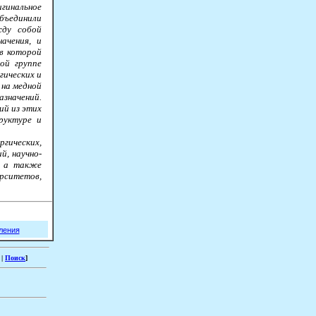
гинальное
бъединили
жду собой
ачения, и
 в которой
ой группе
гических и
 на медной
значений.
ий из этих
руктуре и
ических,
, научно-
, а также
ситетов,
ления
|
Поиск
]