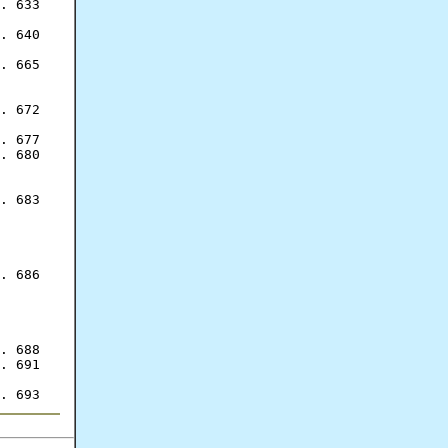
. 633

. 640

. 665

. 672

. 677

. 680

. 683

. 686

. 688

. 691
