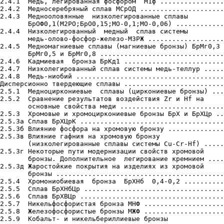
2.4.1  Медь, легированная фосфором  М1ф ................
2.4.2  Медносеребряный сплав МСрОД .....................
2.4.3  Меднооловянные  низколегированные сплавы

       БрОФ0,1(М2РО;БрО0,15;МО-0,1;МО-0,06) ............
2.4.4  Низколегированный  медный  сплав системы

       медь-олово-фосфор-железо-МЗРЖ ...................
2.4.5  Медномагниевые сплавы (магниевые бронзы) БрМг0,3

       БрМг0,5 и БрМг0,8 ...............................
2.4.6  Кадмиевая  бронза БрКд1 .........................
2.4.7  Низколегированный сплав системы медь-теллур .....
2.4.8  Медь-ниобий .....................................
Дисперсионно твердеющие сплавы .........................
2.5.1  Медноциркониевые  сплавы (циркониевые бронзы) ...
2.5.2  Сравнение результатов воздействия Zr и Hf на

       основные свойства меди ..........................
2.5.3  Хромовые и хромоциркониевые бронзы БрХ и БрХЦр ..
2.5.3а Сплав БрХЦрК ....................................
2.5.3б Влияние фосфора на хромовую бронзу ..............
2.5.3в Влияние гафния на хромовую бронзу

       (низколегированные сплавы системы Cu-Cr-Hf) .....
2.5.3г Некоторые пути модернизации свойств хромовой

       бронзы. Дополнительное  легирование кремнием ....
2.5.3д Жаростойкие покрытия на изделиях из хромовой

       бронзы ..........................................
2.5.4  Хромониобиевая  бронза  БрХНб  0,4-0,2 ..........
2.5.5  Сплав БрХНбЦр ...................................
2.5.6  Сплав БрХВЦр ....................................
2.5.7  Никельфосфористая бронза МНФ ....................
2.5.8  Железофосфористые бронзы МЖФ ....................
2.5.9  Кобальт- и никельбериллиевые бронзы
