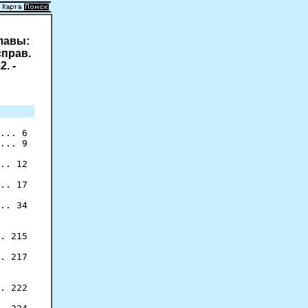
лавы:
справ.
2. -
... 6

... 9

.. 12

.. 17

.. 34

. 215

. 217

. 222
