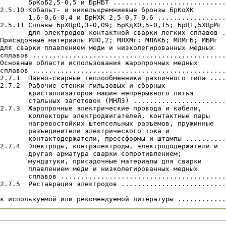
       БрКоБ2,5-0,5 и БрНБТ ............................
2.5.10 Кобальт- и никелькремниевые бронзы БрКоХК

       1,6-0,6-0,4 и БрНХК 2,5-0,7-0,6 .................
2.5.11 Сплавы БрХЦр0,3-0,09; БрКдХ0,5-0,15; БрЦ1,5ХЦрМг

       для электродов контактной сварки легких сплавов .
Присадочные материалы МЛ0,2; МЛХМг; МЛАКБ; МЛМгБ; МБМг

для сварки плавлением меди и низколегированных медных

сплавов ................................................
Основные области использования жаропрочных медных

сплавов ................................................
2.7.1  Паяно-сварные теплообменники различного типа ....
2.7.2  Рабочие стенки гильзовых и сборных

       кристаллизаторов машин непрерывного литья

       стальных заготовок (МНЛЗ) .......................
2.7.3  Жаропрочные электрические провода и кабели,

       коллекторы электродвигателей, контактные пары

       нагревостойких штепсельных разъемов, пружинные

       разъединители электрического тока и

       контактодержатели, прессформы и штампы ..........
2.7.4  Электроды, контрэлектроды, электрододержатели и

       другая арматура сварки сопротивлением;

       мундштуки, присадочные материалы для сварки

       плавлением меди и низколегированных медных

       сплавов .........................................
2.7.5  Реставрация электродов ..........................