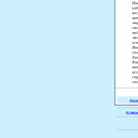
На
из
не
на
эн
ск
мед
эк
ос
Впе
сп
ди
Кн
ме
ис
ст
сп
Архи
[
О библ