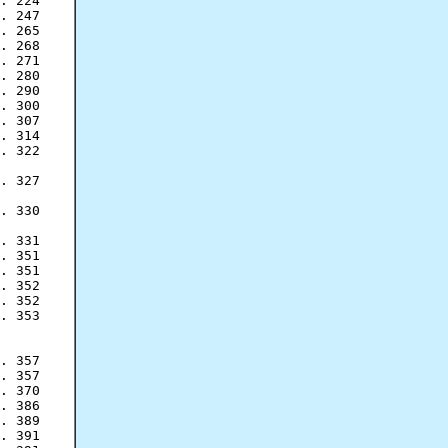
. 224

. 247

. 265

. 268

. 271

. 280

. 290

. 300

. 307

. 314

. 322

. 327

. 330

. 331

. 351

. 351

. 352

. 352

. 353

. 357

. 357

. 370

. 386

. 389

. 391
