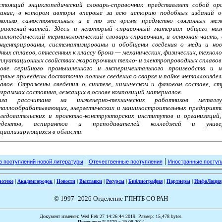
стоящий энциклопедический словарь-справочник представляет собой ори
дание, в котором авторы впервые за всю историю подобных изданий о
сколько самостоятельных и в то же время предметно связанных ме
правлений-частей. Здесь и некоторый справочный материал общего назн
циклопедический терминологический словарь-справочник, и основная часть,
онцентрированы, систематизированы и обобщены сведения о меди и нов
ных сплавов, отнесенных к классу бронз — механических, физических, техноло
сплуатационных свойствах жаропрочных тепло- и электропроводных сплавов
нове серийного промышленного и экспериментального производств и на
рвые приведены достаточно полные сведения о сварке и пайке металлоиздел
лавов. Отражены сведения о синтезе, химическом и фазовом составе, ст
аграммах состояния, лежащих в основе композиций материалов.
ига рассчитана на инженерно-технических работников металлург
таллообрабатывающих, энергетических и машиностроительных предприятий
следовательских и проектно-конструкторских институтов и организаций
удентов, аспирантов и преподавателей колледжей и универ
ециализирующихся в области.
|
|
в поступлений новой литературы
Отечественные поступления
Иностранные поступ
иотеке
|
Академгородок
|
Новости
|
Выставки
|
Ресурсы
|
Библиография
|
Партнеры
|
ИнфоЛоция
© 1997–2026 Отделение ГПНТБ СО РАН
Документ изменен: Wed Feb 27 14:26:44 2019. Размер: 15,478 bytes.
Посещение N 5570 c 19.08.2014