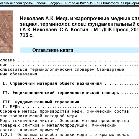
Николаев А.К. Медь и жаропрочные медные сп
энцикл. терминолог. слов.: фундаментальный 
/ А.К. Николаев, С.А. Костин. - М.: ДПК Пресс, 201
715 с.
Оглавление книги
словие .................................................
ние ....................................................
ользоваться терминологическим словарем Стандартные

ные обозначения ........................................
 I. Справочный материал общего назначения
 ..............
 II. Энциклопедический терминологический словарь
 .......
 III. Фундаментальный справочник
 I. МЕДЬ
 ...............................................
Основные методы производства меди, химический состав

электролитической катодной меди ........................
Медь технически чистая. Основные методы производства

товарных слитков и металлопродукции. Химический

состав, влияние примесей ...............................
1.2.1  Основные способы плавки меди в открытых печах
