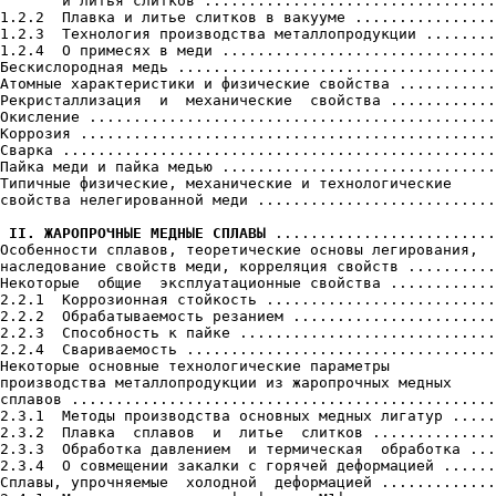
       и литья слитков .................................
1.2.2  Плавка и литье слитков в вакууме ................
1.2.3  Технология производства металлопродукции ........
1.2.4  О примесях в меди ...............................
Бескислородная медь ....................................
Атомные характеристики и физические свойства ...........
Рекристаллизация  и  механические  свойства ............
Окисление ..............................................
Коррозия ...............................................
Сварка .................................................
Пайка меди и пайка медью ...............................
Типичные физические, механические и технологические

свойства нелегированной меди ...........................
 II. ЖАРОПРОЧНЫЕ МЕДНЫЕ СПЛАВЫ
 .........................
Особенности сплавов, теоретические основы легирования,

наследование свойств меди, корреляция свойств ..........
Некоторые  общие  эксплуатационные свойства ............
2.2.1  Коррозионная стойкость ..........................
2.2.2  Обрабатываемость резанием .......................
2.2.3  Способность к пайке .............................
2.2.4  Свариваемость ...................................
Некоторые основные технологические параметры

производства металлопродукции из жаропрочных медных

сплавов ................................................
2.3.1  Методы производства основных медных лигатур .....
2.3.2  Плавка  сплавов  и  литье  слитков ..............
2.3.3  Обработка давлением  и термическая  обработка ...
2.3.4  О совмещении закалки с горячей деформацией ......
Сплавы, упрочняемые  холодной  деформацией .............