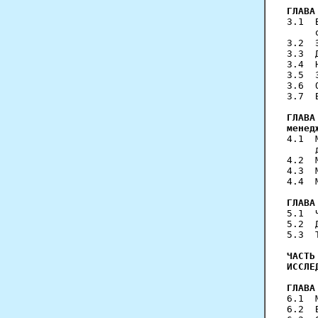
ГЛАВА
3.1  
     
3.2  
3.3  
3.4  
3.5  
3.6  
3.7  
ГЛАВА
менед
4.1  
     
4.2  
4.3  
4.4  
ГЛАВА
5.1  
5.2  
5.3  
ЧАСТЬ
ИССЛЕ
ГЛАВА
6.1  
6.2  