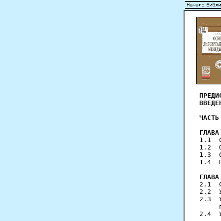
ПРЕДИ
ВВЕДЕ
ЧАСТЬ
ГЛАВА
1.1  
1.2  
1.3  
1.4  
ГЛАВА
2.1  
2.2  
2.3  
     
2.4  