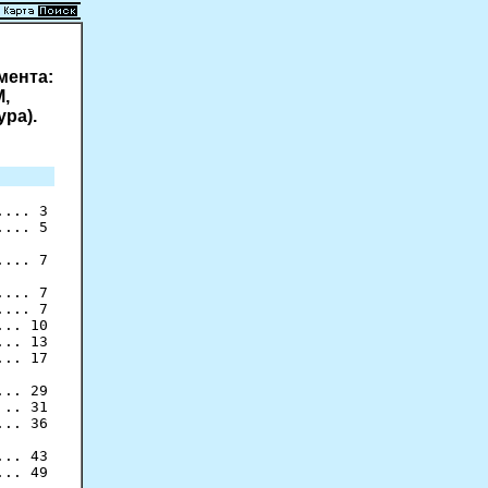
мента:
М,
ура).
... 5

... 7

... 7

... 7

.. 10

.. 13

.. 17

.. 29

.. 31

.. 36

.. 43

.. 49
