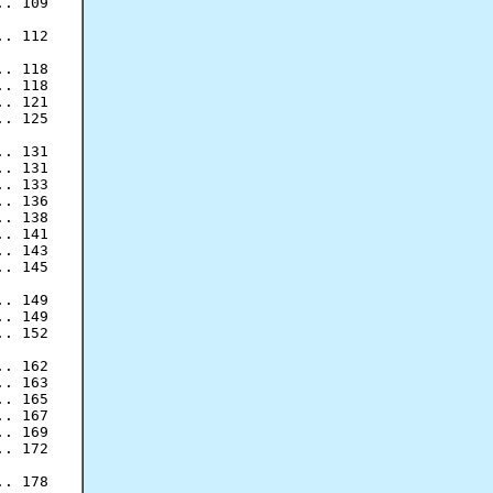
. 109

. 112

. 118

. 118

. 121

. 125

. 131

. 131

. 133

. 136

. 138

. 141

. 143

. 145

. 149

. 149

. 152

.. 162

. 163

. 165

. 167

. 169

. 172

. 178
