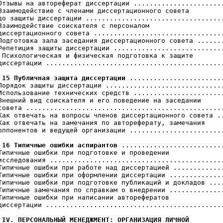
Отзывы на автореферат диссертации .......................
Взаимодействие с членами диссертационного совета

до защиты диссертации ...................................
Взаимодействие соискателя с персоналом

диссертационного совета .................................
Подготовка зала заседания диссертационного совета .......
Репетиция защиты диссертации ............................
 Психологическая и физическая подготовка к защите

диссертации .............................................
 15 Публичная защита диссертации
 ........................
Порядок защиты диссертации ..............................
Использование технических средств .......................
Внешний вид соискателя и его поведение на заседании

совета ..................................................
Как отвечать на вопросы членов диссертационного совета ..
Как отвечать на замечания по автореферату, замечания

оппонентов и ведущей организации ........................
 16 Типичные ошибки аспирантов
 ..........................
Типичные ошибки при подготовке и проведении

исследования ............................................
Типичные ошибки при работе над диссертацией .............
Типичные ошибки при оформлении диссертации ..............
Типичные ошибки при подготовке публикаций и докладов ....
Типичные замечания по справкам о внедрении ..............
Типичные ошибки при написании авторефератов

диссертации .............................................
 IV. ПЕРСОНАЛЬНЫЙ МЕНЕДЖМЕНТ: ОРГАНИЗАЦИЯ ЛИЧНОЙ
