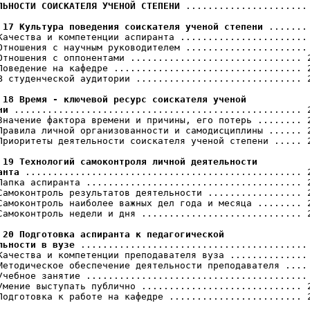
ЛЬНОСТИ СОИСКАТЕЛЯ УЧЕНОЙ СТЕПЕНИ
 ...................... 
 17 Культура поведения соискателя ученой степени
 ....... 
Качества и компетенции аспиранта ....................... 
Отношения с научным руководителем ...................... 
Отношения с оппонентами ............................... 2
Поведение на кафедре .................................. 2
В студенческой аудитории .............................. 2
 18 Время - ключевой ресурс соискателя ученой

ни
 .................................................... 2
Значение фактора времени и причины, его потерь ........ 2
Правила личной организованности и самодисциплины ...... 2
Приоритеты деятельности соискателя ученой степени ..... 2
 19 Технологий самоконтроля личной деятельности

анта
 .................................................. 2
Папка аспиранта ....................................... 2
Самоконтроль результатов деятельности ................. 2
Самоконтроль наиболее важных дел года и месяца ........ 2
Самоконтроль недели и дня ............................. 2
 20 Подготовка аспиранта к педагогической

льности в вузе
 ......................................... 
Качества и компетенции преподавателя вуза .............. 
Методическое обеспечение деятельности преподавателя .... 
Учебное занятие ........................................ 
Умение выступать публично ............................. 2
Подготовка к работе на кафедре ........................ 2