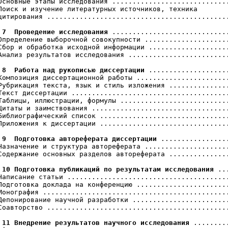
Основные этапы исследования .............................
Поиск и изучение литературных источников, техника

цитирования .............................................
 7  Проведение исследования 
.............................
Определение выборочной совокупности .....................
Сбор и обработка исходной информации ....................
Анализ результатов исследования .........................
 8  Работа над рукописью диссертации
 ....................
Композиция диссертационной работы .......................
Рубрикация текста, язык и стиль изложения ...............
Текст диссертации .......................................
Таблицы, иллюстрации, формулы ...........................
Цитаты и заимствования ..................................
Библиографический список ................................
Приложения к диссертации ................................
 9  Подготовка автореферата диссертации
 .................
Назначение и структура автореферата .....................
Содержание основных разделов автореферата ...............
 10 Подготовка публикаций по результатам исследования
 ..
Написание статьи ........................................
Подготовка доклада на конференцию .......................
Монография ..............................................
Депонирование научной разработки ........................
Соавторство .............................................
 11 Внедрение результатов научного исследования
 .........