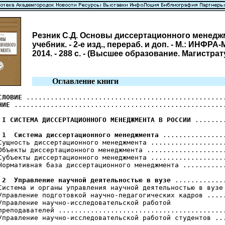
Резник С.Д. Основы диссертационного менедж
учебник. - 2-е изд., перераб. и доп. - М.: ИНФРА-
2014. - 288 с. - (Высшее образование. Магистрат
Оглавление книги
СЛОВИЕ
НИЕ
 .....................................................
 I СИСТЕМА ДИССЕРТАЦИОННОГО МЕНЕДЖМЕНТА В РОССИИ
 ........
 1  Система диссертационного менеджмента
 ................
Сущность диссертационного менеджмента ...................
Объекты диссертационного менеджмента ....................
Субъекты диссертационного менеджмента ...................
Нормативная база диссертационного менеджмента ...........
 2  Управление научной деятельностью в вузе
 .............
Система и органы управления научной деятельностью в вузе 
Управление подготовкой научно-педагогических кадров .....
Управление научно-исследовательской работой

преподавателей ..........................................
Управление научно-исследовательской работой студентов ...