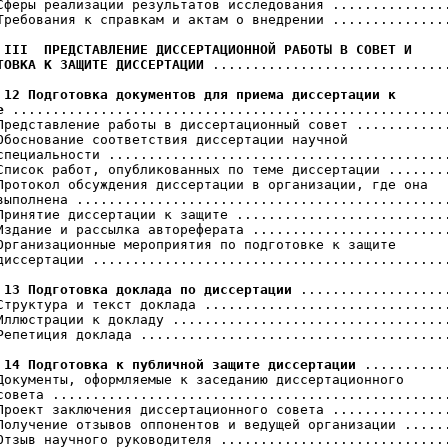
Сферы реализации результатов исследования ...............
Требования к справкам и актам о внедрении ...............
 III  ПРЕДСТАВЛЕНИЕ ДИССЕРТАЦИОННОЙ РАБОТЫ В СОВЕТ И

ТОВКА К ЗАЩИТЕ ДИССЕРТАЦИИ
 ..............................
 12 Подготовка документов для приема диссертации к

е
 .......................................................
Представление работы в диссертационный совет ............
Обоснование соответствия диссертации научной

специальности ...........................................
Список работ, опубликованных по теме диссертации ........
Протокол обсуждения диссертации в организации, где она

выполнена ...............................................
Принятие диссертации к защите ...........................
Издание и рассылка автореферата .........................
Организационные мероприятия по подготовке к защите

диссертации .............................................
 13 Подготовка доклада по диссертации
 ...................
Структура и текст доклада ...............................
Иллюстрации к докладу ...................................
Репетиция доклада .......................................
 14 Подготовка к публичной защите диссертации
 ...........
Документы, оформляемые к заседанию диссертационного

совета ..................................................
Проект заключения диссертационного совета ...............
Получение отзывов оппонентов и ведущей организации ......
Отзыв научного руководителя .............................