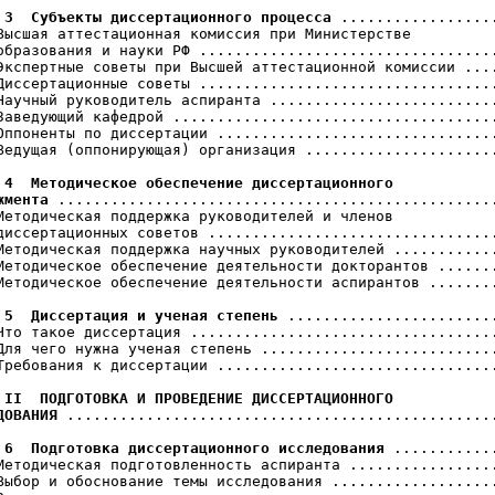
 3  Субъекты диссертационного процесса
 ..................
Высшая аттестационная комиссия при Министерстве

образования и науки РФ ..................................
Экспертные советы при Высшей аттестационной комиссии ....
Диссертационные советы ..................................
Научный руководитель аспиранта ..........................
Заведующий кафедрой .....................................
Оппоненты по диссертации ................................
Ведущая (оппонирующая) организация ......................
 4  Методическое обеспечение диссертационного

жмента
 ..................................................
Методическая поддержка руководителей и членов

диссертационных советов .................................
Методическая поддержка научных руководителей ............
Методическое обеспечение деятельности докторантов .......
Методическое обеспечение деятельности аспирантов ........
 5  Диссертация и ученая степень
 ........................
Что такое диссертация ...................................
Для чего нужна ученая степень ...........................
Требования к диссертации ................................
 II  ПОДГОТОВКА И ПРОВЕДЕНИЕ ДИССЕРТАЦИОННОГО

ДОВАНИЯ
 .................................................
 6  Подготовка диссертационного исследования
 ............
Методическая подготовленность аспиранта .................
Выбор и обоснование темы исследования ...................