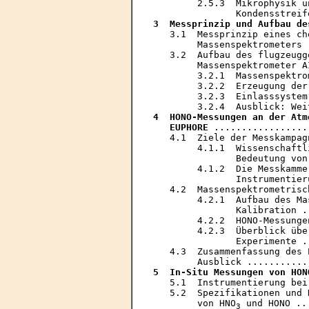
        2.5.3  Mikrophysik u
3  Messprinzip und Aufbau de
   3.1  Messprinzip eines ch
        Massenspektrometers 
   3.2  Aufbau des flugzeugg
        Massenspektrometer A
        3.2.1  Massenspektro
        3.2.2  Erzeugung der
        3.2.3  Einlasssystem
4  HONO-Messungen an der Atm
   EUPHORE
 .................
   4.1  Ziele der Messkampag
        4.1.1  Wissenschaftl
               Bedeutung von
        4.1.2  Die Messkamme
               Instrumentier
   4.2  Massenspektrometrisc
        4.2.1  Aufbau des Ma
               Kalibration .
        4.2.2  HONO-Messunge
        4.2.3  Überblick übe
               Experimente .
   4.3  Zusammenfassung des 
5  In-Situ Messungen von HON
   5.1  Instrumentierung bei
   5.2  Spezifikationen und 
        von HNO
 und HONO ..
3