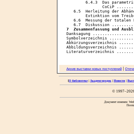
        6.4.3  Das parametri
               CoCiP .......
   6.5  Herleitung der Abhän
        Extinktion vom Treib
   6.6  Messung der totalen 
7  Zusammenfassung und Ausbl
Danksagung .................
Symbolverzeichnis ..........
Abkürzungsverzeichnis ......
Abbildungsverzeichnis ......
|
Архив выставки новых поступлений
Отече
[
О библиотеке
|
Академгородок
|
Новости
|
Выс
© 1997–202
Документ изменен: Wed 
Посещ