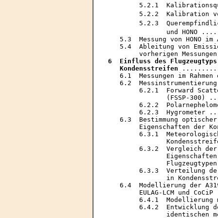
        5.2.1  Kalibrationsq
        5.2.2  Kalibration v
        5.2.3  Querempfindli
               und HONO ....
   5.3  Messung von HONO im 
   5.4  Ableitung von Emissi
6  Einfluss des Flugzeugtyps
   Kondensstreifen
 .........
   6.1  Messungen im Rahmen 
   6.2  Messinstrumentierung
        6.2.1  Forward Scatt
               (FSSP-300) ..
        6.2.2  Polarnephelom
        6.2.3  Hygrometer ..
   6.3  Bestimmung optischer
        Eigenschaften der Ko
        6.3.1  Meteorologisc
               Kondensstreif
        6.3.2  Vergleich der
               Eigenschaften
               Flugzeugtypen
        6.3.3  Verteilung de
               in Kondensstr
   6.4  Modellierung der A31
        EULAG-LCM und CoCiP 
        6.4.1  Modellierung 
        6.4.2  Entwicklung d
               identischen m