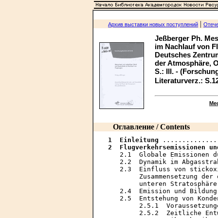
|
Архив выставки новых поступлений
Отече
Jeßberger Ph. Mes
im Nachlauf von Fl
Deutsches Zentrum 
der Atmosphäre, Ob
S.: Ill. - (Forschun
Literaturverz.: S.1
Ме
Оглавление / Contents
1  Einleitung
2  Flugverkehrsemissionen un
   2.1  Globale Emissionen d
   2.2  Dynamik im Abgasstra
   2.3  Einfluss von stickox
        Zusammensetzung der 
        unteren Stratosphäre
   2.4  Emission und Bildung
   2.5  Entstehung von Konde
        2.5.1  Voraussetzung
        2.5.2  Zeitliche Ent