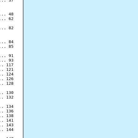
.. 37





.. 48

.. 62

.. 82

.. 84

.. 85

.. 91

... 93

. 117

. 121

. 124

. 126

. 128

. 130

. 132

. 134

. 136

. 138

.. 141

. 143

. 144
