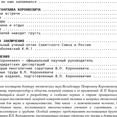
 он нам запомнился ......................................
ТОАРХИВА КОРОНКЕВИЧА
 ....................................
ые встречи ..............................................
а .......................................................
ары .....................................................
ники и отдых ............................................
и .......................................................
билей наводит грусть ....................................
О ЗАКЛЮЧЕНИЯ
 ............................................
льный ученый-оптик Советского Союза и России 

оболевский К.М.) ........................................
ЖЕНИЯ
 ...................................................
Коронкевич — официальный научный руководитель 

ндидатских диссертаций ..................................
орые многолетние соратники В.П. Коронкевича .............
ные труды В.П. Коронкевича ..............................
ига посвящена доктору технических наук Вольдемару Петровичу Коронкевичу
ному, первопроходцу в области лазерной оптики и ее применений. В. П. Корон
дающийся вклад в разработку и создание первых в стране принципиал
разцов высокоточной лазерной измерительной техники и лазерных технологи
овня для науки и промышленности. Эта книга - о замечательном человеке, 
еданном науке, воспитавшем многочисленных учеников и соратников, 
теллектуале и эрудите. Особый интерес представляют воспоминания друзей
ников В.П. Коронкевича, раскрывающие разные стороны его жизни и деятель