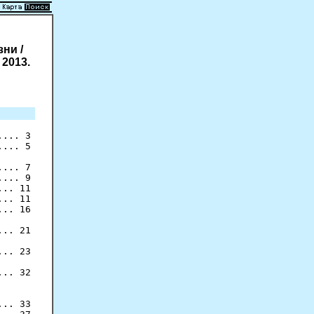
ни /
 2013.
... 3

... 5

... 7

... 9

.. 11

.. 11

.. 16

.. 21

.. 23

.. 32

.. 33
