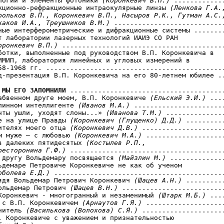
логии и элементы фотоники 
(Коронкевич В.П.)
 .............
кционно-рефракционные интраокулярные линзы 
(Ленкова Г.А.,
рольков В.П., Коронкевич В.П., Насыров Р.К., Гутман А.С.,
каков И.А., Треушников В.М.) 
............................
ные интерферометрические и дифракционные системы ........
т лаборатории лазерных технологий ИАИЭ СО РАН 

оронкевич В.П.)
 .........................................
ботки, выполненные под руководством В.П. Коронкевича в 

ИМИП, лаборатория линейных и угловых измерений в 

58-1968 гг. .............................................
д-презентация В.П. Коронкевича на его 80-летнем юбилее ..
 МЫ ЕГО ЗАПОМНИЛИ
 .......................................
абвенном друге моем, В.П. Коронкевиче 
(Ельский Э.И.)
 ...
линном интеллигенте 
(Иванов М.А.)
 .......................
нты ушли, уходят слоны...» 
(Иванова Т.М.)
 ...............
е на улице Правды 
(Коронкевич (Глущенко) Д.Д.)
 ..........
ителях моего отца 
(Коронкевич Д.В.)
 .....................
м муже — с любовью 
(Коронкевич М.А.)
 ....................
в далеких пятидесятых 
(Костылев Р.П., 

ресторонина Г.Ф.)
 .......................................
 другу Вольдемару посвящается 
(Майзлин М.)
 ..............
ьдемаре Петровиче Коронкевиче не как об ученом

оболева Е.Д.)
 ...........................................
ядя Вольдемар Петрович Коронкевич 
(Шацев А.Н.)
 ..........
ольдемар Петрович 
(Шацев В.Н.)
 ..........................
Коронкевич - многогранный и незаменимый 
(Штарк М.Б.)
 ...
 с В.П. Коронкевичем 
(Арнаутов Г.Я.)
 ....................
читель 
(Василькова (Волохова) С.Я.)
 .....................
. Коронкевиче с уважением и признательностью 
