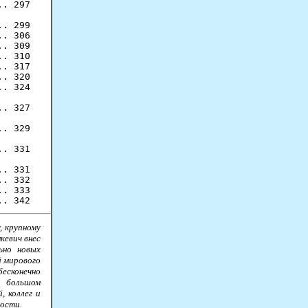
. 297

. 299

. 306

. 309

. 310

. 317

. 320

. 324

. 327

. 329

. 331

. 331

. 332

. 333

, крупному
кевич внес
ьно новых
й мирового
бесконечно
о большом
, коллег и
ности.