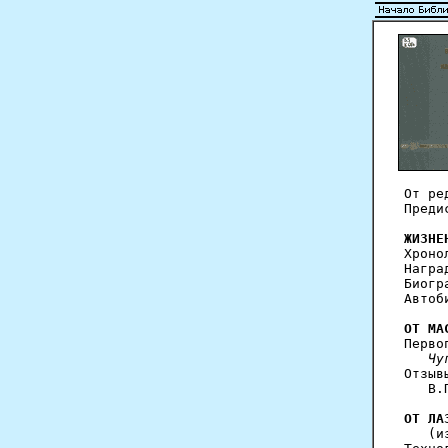
От ре
Преди
ЖИЗНЕ
Хроно
Награ
Биогр
Автоб
ОТ МА
Перво
   Чу
Отзыв
   В.
ОТ ЛА

   (