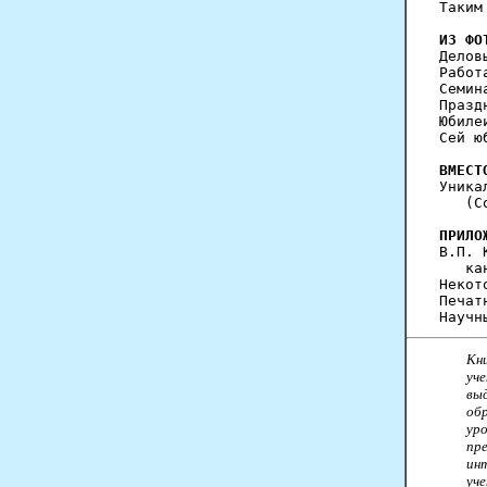
Таким
ИЗ ФО
Делов
Работ
Семин
Празд
Юбиле
Сей ю
ВМЕСТ
Уника
   (С
ПРИЛО
В.П. 
   ка
Некот
Печат
Кн
уче
вы
об
ур
пр
ин
уче