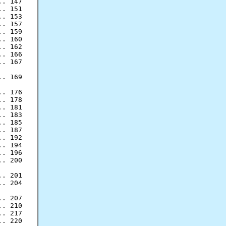
. 147

. 151

. 153

. 157

. 159

. 160

. 162

. 166

. 167

. 169

. 176

. 178

. 181

. 183

. 185

. 187

. 192

. 194

. 196

. 200

. 201

. 204

. 207

. 210

. 217

. 220
