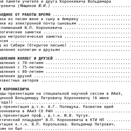
ой памяти учителя и друга Коронкевича Вольдемара 

тровича 
(Ямщиков Ю.И.)
 ..................................
БОДНОЕ ОТ РАБОТЫ ВРЕМЯ
 ..................................
жки из писем жене и сыну в Америку ......................
жки из электронной почты сыновьям .......................
споминаний В.П. Коронкевича .............................
логические заметки ......................................
дна метрологическая заметка .............................
рсия ....................................................
д из Сибири (Открытое письмо) ...........................
авления коллегам и друзьям ..............................
АВЛЕНИЯ КОЛЛЕГ И ДРУЗЕЙ
 .................................
авления с 70-летием .....................................
авления с 75-летием .....................................
авления с 80-летием .....................................
авления друзей ..........................................
известных авторов .......................................
И КОРОНКЕВИЧА
лады-презентации на специальной научной сессии в ИАиЭ,

щенной Вольдемару Петровичу Коронкевичу (6 июня 

года)) ..................................................
д-презентация д.т.н. А.Г. Полещука. Развитие идей

ронкевича в ИАиЭ СО РАН .................................
д-презентация проф., д.т.н. Ю.В. Чугуя. 

птический плацдарм" В.П. Коронкевича в КТИ НП ...........
нтация к.т.н. В.П. Королькова. Вольдемар Петрович. 

ким он был ..............................................