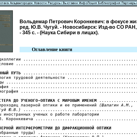
Вольдемар Петрович Коронкевич: в фокусе жиз
ред. Ю.В. Чугуй. - Новосибирск: Изд-во СО РАН,
- 345 с. - (Наука Сибири в лицах).
Оглавление книги
дколлегии ...............................................
словие ..................................................
ННЫЙ ПУТЬ
 ...............................................
логия трудовой деятельности .............................
ды ......................................................
афия ....................................................
иография ................................................
СТЕРА ДО УЧЕНОГО-ОПТИКА С МИРОВЫМ ИМЕНЕМ
 ................
проходец лазерной оптики и ее применений 
(Шалагин А.М.,

гуй Ю.В.)
 ...............................................
ы иностранных ученых о работе лаборатории

П. Коронкевича ..........................................
ЗЕРНОЙ ИНТЕРФЕРОМЕТРИИ ДО ДИФРАКЦИОННОЙ ОПТИКИ
избранные труды) .........................................