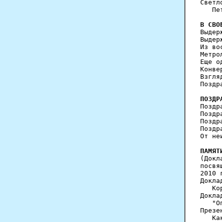
Светл
   Пе
В СВО
Выдер
Выдер
Из во
Метро
Еще о
Конве
Взгля
Поздр
ПОЗДР
Поздр
Поздр
Поздр
Поздр
От не
ПАМЯТ

(Док
посвя
2010 
Докла
   Ко
Докла
   "О
Презе
   Ка