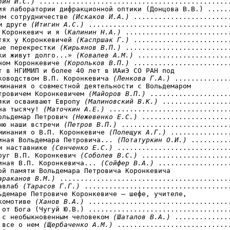
бин И.С.)
 ...............................................
ия лаборатории дифракционной оптики (Донцова В.В.) ......
ем сотрудничестве 
(Искаков И.А.)
 ........................
м друге 
(Итигин А.С.)
 ...................................
 Коронкевич и я (
Калинин Н.А.)
 ..........................
тях у Коронкевичей 
(Каспршак Г.)
 ........................
ые перекрестки 
(Кирьянов В.П.)
 ..........................
ки живут долго...» 
(Ковалев А.М.)
 .......................
ном Коронкевиче 
(Корольков В.П.)
 ........................
т в НГИМИП и более 40 лет в ИАиЭ СО РАН под

ководством В.П. Коронкевича 
(Ленкова Г.А.)
 ..............
минания о совместной деятельности с Вольдемаром 

тровичем Коронкевичем 
(Майоров В.П.)
 ....................
яки осваивают Европу 
(Малиновский В.К.)
 .................
на тысячу! 
(Маточкин А.Е.)
 ..............................
ольдемар Петрович 
(Нежевенко Е.С.)
 ......................
ню наши встречи 
(Петров В.П.)
 ...........................
минания о В.П. Коронкевиче 
(Полещук А.Г.)
 ...............
иная Вольдемара Петровича... 
(Потатуркин О.И.)
 ..........
м наставнике 
(Сенченко Е.С.)
 ............................
руг В.П. Коронкевич 
(Соболев В.С.)
 ......................
иная В.П. Коронкевича... 
(Сойфер В.А.)
 ..................
ой памяти Вольдемара Петровича Коронкевича

араканов В.М.)
 ..........................................
авлаб 
(Тарасов Г.Г.)
 ....................................
ьдемаре Петровиче Коронкевиче — шефе, учителе,

комотиве 
(Ханов В.А.)
 ...................................
 от Бога (Чугуй Ю.В.) ...................................
 с необыкновенным человеком 
(Шаталов В.А.)
 ..............
 все о нем 
(Щербаченко А.М.)
 ............................