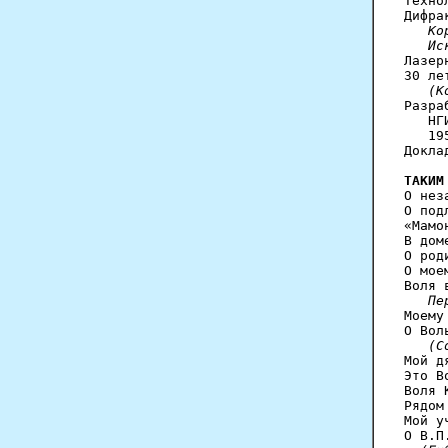
Техно
Дифра
   Ко
   Ис
Лазер
30 ле
(К
Разра
   НГ
   19
Докла
ТАКИМ
О нез
О под
«Мамо
В дом
О род
О мое
Воля 
   Пе
Моему
О Вол
(С
Мой д
Это В
Воля 
Рядом
Мой у
О В.П