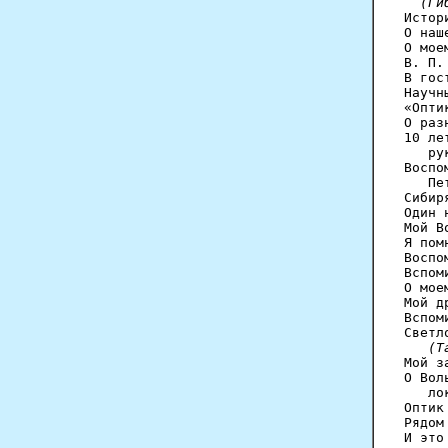
(Ги
Истор
О наш
О мое
В. П.
В гос
Научн
«Опти
О раз
10 ле
   ру
Воспо
   Пе
Сибир
Один 
Мой В
Я пом
Воспо
Вспом
О мое
Мой д
Вспом
Светл
(Т
Мой з
О Вол
   ло
Оптик
Рядом
И это