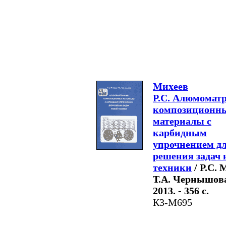
Михеев
Р.С. Алюмомат
композиционн
материалы с
карбидным
упрочнением д
решения задач 
техники
/ Р.С. 
Т.А. Чернышова.
2013. - 356 с.
К3-М695