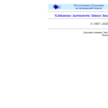
Поступления в Отделение
на предыдущей неделе
[
О библиотеке
|
Академгородок
|
Новости
|
Выс
© 1997–202
Документ изменен: Wed F
Посещ