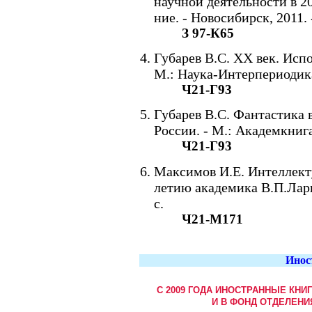
научной деятельности в 200
ние. - Новосибирск, 2011. 
З 97-К65
Губарев В.С. XX век. Испо
М.: Наука-Интерпериодика,
Ч21-Г93
Губарев В.С. Фантастика в
России. - М.: Академкнига,
Ч21-Г93
Максимов И.Е. Интеллект
летию академика В.П.Лари
с.
Ч21-М171
Инос
С 2009 ГОДА ИНОСТРАННЫЕ КНИ
И В ФОНД ОТДЕЛЕНИ