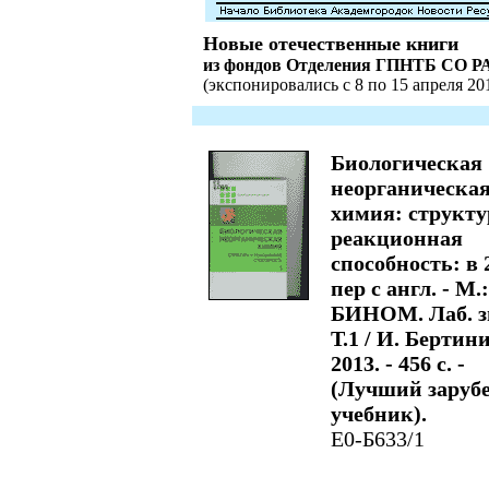
Новые отечественные книги
из фондов Отделения ГПНТБ СО Р
(экспонировались с 8 по 15 апреля 201
Биологическая
неорганическа
химия: структу
реакционная
способность: в 2
пер с англ. - М.:
БИНОМ. Лаб. з
Т.1 / И. Бертини
2013. - 456 с. -
(Лучший зару
учебник).
Е0-Б633/1