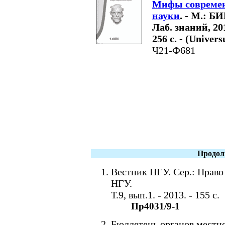
Мифы совреме
науки
. - М.: 
Лаб. знаний, 201
256 с. - (Univer
Ч21-Ф681
Продол
Вестник НГУ. Сер.: Право /
НГУ.
Т.9, вып.1. - 2013. - 155 с.
Пр4031/9-1
Бюллетень органов местно