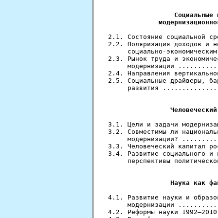
                            
Социальные 
             модернизационно
2.1. Состояние социальной ср
2.2. Поляризация доходов и н
     социально-экономическим
2.3. Рынок труда и экономиче
     модернизации ..........
2.4. Направления вертикально
2.5. Социальные драйверы, ба
     развития ..............
                            
Человеческий
3.1. Цели и задачи модерниза
3.2. Совместимы ли националь
     модернизации? .........
3.3. Человеческий капитал ро
3.4. Развитие социального и 
     перспективы политическо
                            
Наука как фа
4.1. Развитие науки и образо
     модернизации ..........
4.2. Реформы науки 1992—2010