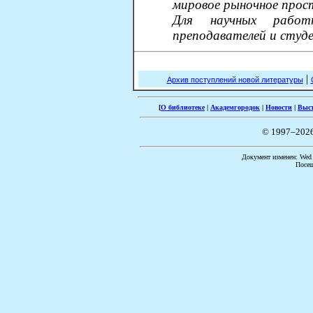
мировое рыночное прос
Для научных работн
преподавателей и студе
|
Архив поступлений новой литературы
[
О библиотеке
|
Академгородок
|
Новости
|
Выс
© 1997–202
Документ изменен: Wed F
Посещ