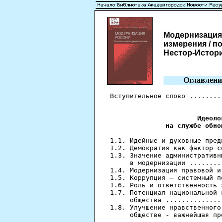
Модернизация
измерения / под
Нестор-История,
Оглавлени
Вступительное слово ........
                            
Идеоло
              на службе обно
1.1. Идейные и духовные пред
1.2. Демократия как фактор с
1.3. Значение административн
     в модернизации ........
1.4. Модернизация правовой и
1.5. Коррупция — системный п
1.6. Роль и ответственность 
1.7. Потенциал национальной 
     общества ..............
1.8. Улучшение нравственного
     обществе - важнейшая пр