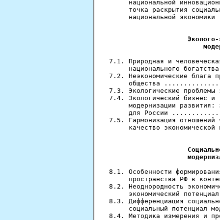
     национальной инновацион
     точка раскрытия социаль
     национальной экономики 
                            
Эколого-
                        моде
7.1. Природная и человеческа
     национального богатства
7.2. Неэкономические блага п
     общества ..............
7.3. Экологические проблемы 
7.4. Экологический бизнес и 
     модернизации развития: 
     для России ............
7.5. Гармонизация отношений 
     качество экономической 
                            
Социальн
                    модерниз
8.1. Особенности формировани
     пространства РФ в конте
8.2. Неоднородность экономич
     экономический потенциал
8.3. Дифференциация социальн
     социальный потенциал мо
8.4. Методика измерения и пр