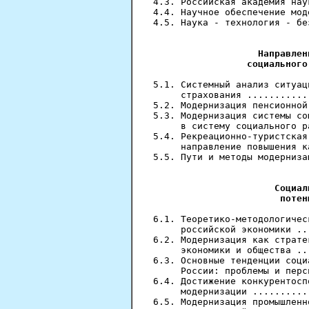
4.3. Российская академия нау
4.4. Научное обеспечение мод
4.5. Наука - технология - бе
                            
Направлен
                 социального
5.1. Системный анализ ситуац
     страхования ...........
5.2. Модернизация пенсионной
5.3. Модернизация системы со
     в систему социального р
5.4. Рекреационно-туристская
     направление повышения к
5.5. Пути и методы модерниза
                            
Социал
                       потен
6.1. Теоретико-методологичес
     российской экономики ..
6.2. Модернизация как страте
     экономики и общества ..
6.3. Основные тенденции соци
     России: проблемы и перс
6.4. Достижение конкурентосп
     модернизации ..........
6.5. Модернизация промышленн