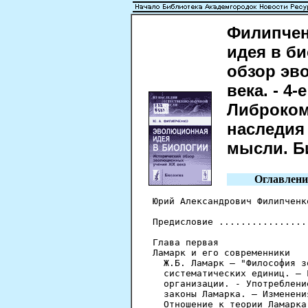
Филипчен
идея в б
обзор эв
века. - 4-
Либроком, 
наследия
мысли. Б
Оглавлени
Юрий Александрович Филипченк
Предисловие ................
Глава первая

Ламарк и его современники

  Ж.Б. Ламарк — "Философия з
  систематических единиц. — 
  организации. - Употреблени
  законы Ламарка. — Изменени
  Отношение к теории Ламарка