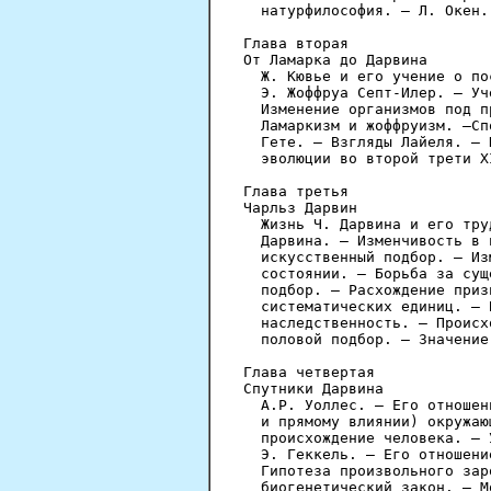
  натурфилософия. — Л. Окен.
Глава вторая

От Ламарка до Дарвина

  Ж. Кювье и его учение о по
  Э. Жоффруа Септ-Илер. — Уч
  Изменение организмов под п
  Ламаркизм и жоффруизм. —Сп
  Гете. — Взгляды Лайеля. — 
  эволюции во второй трети X
Глава третья

Чарльз Дарвин

  Жизнь Ч. Дарвина и его тру
  Дарвина. — Изменчивость в 
  искусственный подбор. — Из
  состоянии. — Борьба за сущ
  подбор. — Расхождение приз
  систематических единиц. — 
  наследственность. — Происх
  половой подбор. — Значение
Глава четвертая

Спутники Дарвина

  А.Р. Уоллес. — Его отношен
  и прямому влиянии) окружаю
  происхождение человека. — 
  Э. Геккель. — Его отношени
  Гипотеза произвольного зар
  биогенетический закон. — М