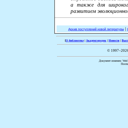
а также для широког
развитием эволюционно
|
Архив поступлений новой литературы
[
О библиотеке
|
Академгородок
|
Новости
|
Выс
© 1997–202
Документ изменен: Wed F
Посещ