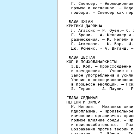
  Г. Спенсер. — Эволюционная
  прямое и косвенное. — Недо
  подбора. — Спенсер как пер
ГЛАВА ПЯТАЯ

КРИТИКИ ДАРВИНА

  Л. Агассис — Р. Оуен.— С. 
  Г. Брони. — А. Келликер и 
  размножения. — К. Негели и
  Е. Аскенази. — К. Бэр.— И.
  Дж. Роменс. - А. Виганд. —
ГЛАВА ШЕСТАЯ

КОП И ПСИХОЛАМАРКИСТЫ

  Э.Д. Коп. — Происхождение 
  и замедления. — Учение о г
  Закон употребления и усили
  Учение о неспециализирован
  в процессе эволюции. — Пси
  Э. Геринг. — А. Паули. — Р
ГЛАВА СЕДЬМАЯ

НЕГЕЛИ И ЭЙМЕР

  К. Негели. — Механико-физи
  Идиоплазма. — Произвольное
  изменения организмов: прин
  прямое влияние среды. — Пр
  и приспособительные. — Раз
  Возражения против теории п
  развития. — Т. Эймер. — Те