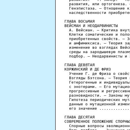
  развития, или ортогенеза. 
  Генэпистаэа. — Отношение к
  наследственности приобрете
ГЛАВА ВОСЬМАЯ

ВЕЙСМАН И НЕОДАРВИНИСТЫ

  А. Вейсиан. — Критика внут
  Клетки соматические и поло
  приобретенных свойств. — З
  и амфимиксиса. — Теория за
  изменение во взглядах Вейс
  среды на зародышевую плазм
  подбор. — Неодарвинисты и 
ГЛАВА ДЕВЯТАЯ

КОРЖИНСКИЙ И ДЕ ФРИЗ

  Учение Г. де Фриза о свойс
  Взгляды Бэтсона. — Теория 
  Гетерогенные и индивидуаль
  с энотерами. — Его мутацио
  прогрессивные и регрессивн
  разновидности. — Законы му
  Гипотеза периодических мут
  данные о мутационной измен
  его значение .............
ГЛАВА ДЕСЯТАЯ

СОВРЕМЕННОЕ ПОЛОЖЕНИЕ СПОРНЫ
  Спорные вопросы эволюционн