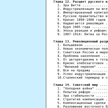
Глава 12. Расцвет русского к
  1. Эра Витте .............
  2. Индустриализация на юге
  3. Импортированный капитал
  4. Русское правительство и
  5. Кризис 1899-1900 годов 
  6. Надвигается революция .
  7. Буря 1905 года ........
  8. Эпоха реакции и реформ:
  9. 1907-1914: битва за Рос
Глава 13. Революционный разр
  1. Большевизм ............
  2. Новая экономическая пол
  3. Советская Россия и миро
  4. Проблема накопления ...
  5. От авторитаризма к тота
  6. Кризис хлебозаготовок .
  7. "Великий перелом" .....
  8. Все на продажу ........
  9. Успех индустриализации 
  10.Сталинский термидор и с
Глава 14. Советский мир
 ....
  1. "Холодная война" ......
  2. Попытки реформ ........
  3. Эра стабильности ......
  4. Стратегия компенсации .
  5. Компенсационные сделки 
  6. Разложение восточного б