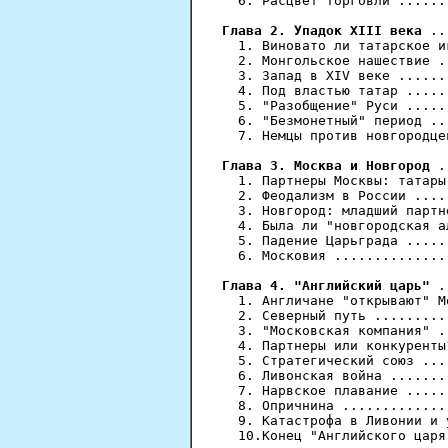
  6. Расцвет торговли ......
Глава 2. Упадок XIII века
 ..
  1. Виновато ли татарское и
  2. Монгольское нашествие .
  3. Запад в XIV веке ......
  4. Под властью татар .....
  5. "Разобщение" Руси .....
  6. "Безмонетный" период ..
  7. Немцы против новгородце
Глава 3. Москва и Новгород
 .
  1. Партнеры Москвы: татары
  2. Феодализм в России ....
  3. Новгород: младший партн
  4. Была ли "новгородская а
  5. Падение Царьграда .....
  6. Московия ..............
Глава 4. "Английский царь"
 .
  1. Англичане "открывают" М
  2. Северный путь .........
  3. "Московская компания" .
  4. Партнеры или конкуренты
  5. Стратегический союз ...
  6. Ливонская война .......
  7. Нарвское плавание .....
  8. Опричнина .............
  9. Катастрофа в Ливонии и 
  10.Конец "Английского царя