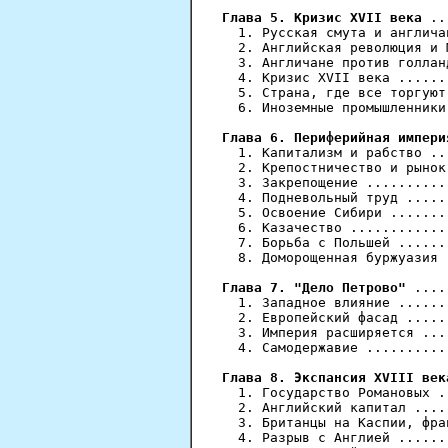
Глава 5. Кризис XVII века
 ..
  1. Русская смута и англича
  2. Английская революция и 
  3. Англичане против голлан
  4. Кризис XVII века ......
  5. Страна, где все торгуют
  6. Иноземные промышленники
Глава 6. Периферийная импери
  1. Капитализм и рабство ..
  2. Крепостничество и рынок
  3. Закрепощение ..........
  4. Подневольный труд .....
  5. Освоение Сибири .......
  6. Казачество ............
  7. Борьба с Польшей ......
  8. Доморощенная буржуазия 
Глава 7. "Дело Петрово"
 ....
  1. Западное влияние ......
  2. Европейский фасад .....
  3. Империя расширяется ...
  4. Самодержавие ..........
Глава 8. Экспансия XVIII век
  1. Государство Романовых .
  2. Английский капитал ....
  3. Британцы на Каспии, фра
  4. Разрыв с Англией ......