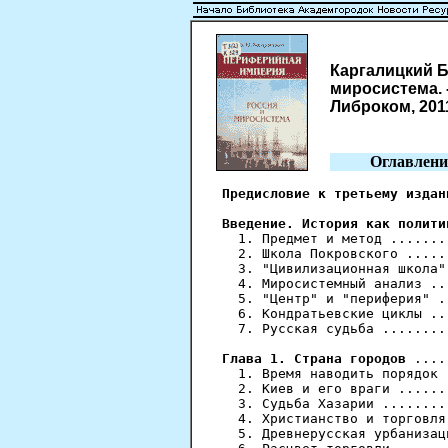
Каргалицкий Б
миросистема. - 
Либроком, 2011.
Оглавлени
Предисловие к третьему издан
Введение. История как полити
  1. Предмет и метод .......
  2. Школа Покровского .....
  3. "Цивилизационная школа"
  4. Миросистемный анализ ..
  5. "Центр" и "периферия" .
  6. Кондратьевские циклы ..
  7. Русская судьба ........
Глава 1. Страна городов
 ....
  1. Время наводить порядок 
  2. Киев и его враги ......
  3. Судьба Хазарии ........
  4. Христианство и торговля
  5. Древнерусская урбанизац