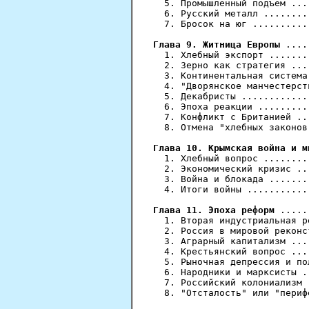
  5. Промышленный подъем ...
  6. Русский металл ........
  7. Бросок на юг ..........
Глава 9. Житница Европы
 ....
  1. Хлебный экспорт .......
  2. Зерно как стратегия ...
  3. Континентальная система
  4. "Дворянское манчестерст
  5. Декабристы ............
  6. Эпоха реакции .........
  7. Конфликт с Британией ..
  8. Отмена "хлебных законов
Глава 10. Крымская война и м
  1. Хлебный вопрос ........
  2. Экономический кризис ..
  3. Война и блокада .......
  4. Итоги войны ...........
Глава 11. Эпоха реформ
 .....
  1. Вторая индустриальная р
  2. Россия в мировой реконс
  3. Аграрный капитализм ...
  4. Крестьянский вопрос ...
  5. Рыночная депрессия и по
  6. Народники и марксисты .
  7. Российский колониализм 
  8. "Отсталость" или "периф