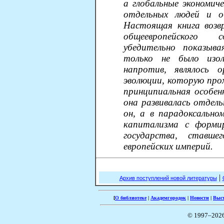
а глобальные экономич
отдельных людей и об
Настоящая книга возв
общеевропейского со
убедительно показыв
только не было изол
напротив, являлось 
эволюции, которую про
принципиальная особен
она развивалась отдель
он, а в парадоксально
капитализма с формир
государства, ставш
европейских империй.
|
Архив поступлений новой литературы
[
О библиотеке
|
Академгородок
|
Новости
|
Выс
© 1997–202