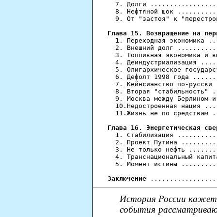
  7. Долги .................
  8. Нефтяной шок ..........
  9. От "застоя" к "перестро
Глава 15. Возвращение на пер
  1. Переходная экономика ..
  2. Внешний долг ..........
  3. Топливная экономика и в
  4. Деиндустриализация ....
  5. Олигархическое государс
  6. Дефолт 1998 года ......
  7. Кейнсианство по-русски 
  8. Вторая "стабильность" .
  9. Москва между Берлином и
  10.Недостроенная нация ...
  11.Жизнь не по средствам .
Глава 16. Энергетическая све
  1. Стабилизация ..........
  2. Проект Путина .........
  3. Не только нефть .......
  4. Транснациональный капит
  5. Момент истины .........
Заключение
История России кажется
события рассматривают