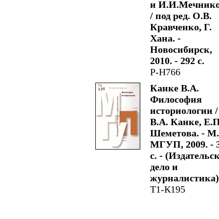
и И.И.Мечник
/ под ред. О.В.
Кравченко, Г.
Хана. -
Новосибирск,
2010. - 292 с.
Р-Н766
Канке В.А.
Философия
историологии /
В.А. Канке, Е.П
Шеметова. - М.
МГУП, 2009. - 
с. - (Издательс
дело и
журналистика)
Т1-К195