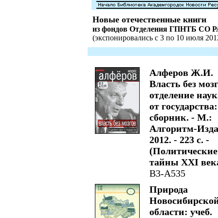
Новые отечественные книги
из фондов Отделения ГПНТБ СО 
(экспонировались с 3 по 10 июля 2012
Алферов Ж.И.
Власть без моз
отделение нау
от государства:
сборник. - М.:
Алгоритм-Изда
2012. - 223 с. -
(Политические
тайны XXI века
В3-А535
Природа
Новосибирско
области: учеб.