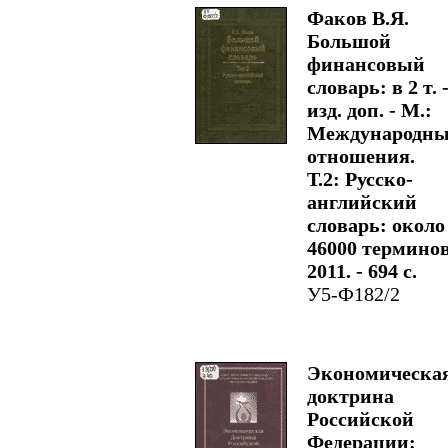
Факов В.Я.
Большой
финансовый
словарь: в 2 т. -
изд. доп. - М.:
Международны
отношения.
Т.2: Русско-
английский
словарь: около
46000 терминов
2011. - 694 с.
У5-Ф182/2
Экономическа
доктрина
Российской
Федерации: