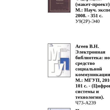
(макет-проект).
М.: Науч. экспе
2008. - 351 с.
У9(2Р)-Э40
Агеев В.Н.
Электронная
библиотека: но
средство
социальной
коммуникации.
М.: МГУП, 2010
101 с. - (Цифр
системы и
технологии).
Ч73-А239