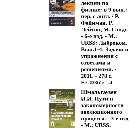
лекции по
физике: в 9 вып.:
пер. с англ. / Р.
Фейнман, Р.
Лейтон, М. Сэндс.
- 6-е изд. - М.:
URSS: Либроком.
Вып.1-4: Задачи и
упражнения с
ответами и
решениями. -
2011. - 278 с.
В3-Ф365/1-4
Шмальгаузен
И.И. Пути и
закономерности
эволюционного
процесса. - 3-е изд
- М.: URSS: