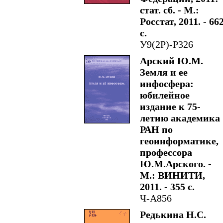
стат. сб. - М.:
Росстат, 2011. - 66
с.
У9(2Р)-Р326
Арский Ю.М.
Земля и ее
инфосфера:
юбилейное
издание к 75-
летию академика
РАН по
геоинформатике,
профессора
Ю.М.Арского. -
М.: ВИНИТИ,
2011. - 355 с.
Ч-А856
Редькина Н.С.