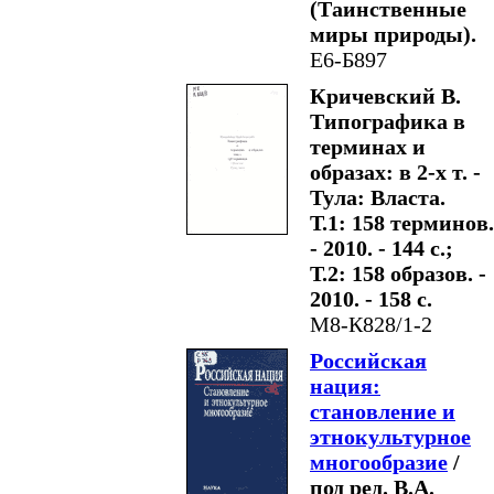
(Таинственные
миры природы).
Е6-Б897
Кричевский В.
Типографика в
терминах и
образах: в 2-х т. -
Тула: Власта.
Т.1: 158 терминов.
- 2010. - 144 с.;
Т.2: 158 образов. -
2010. - 158 с.
М8-К828/1-2
Российская
нация:
становление и
этнокультурное
многообразие
/
под ред. В.А.