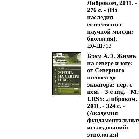
Либроком, 2011. -
276 с. - (Из
наследия
естественно-
научной мысли:
биология).
Е0-Ш713
Брэм А.Э. Жизнь
на севере и юге:
от Северного
полюса до
экватора: пер. с
нем. - 3-е изд. - М.
URSS: Либроком,
2011. - 324 с. -
(Академия
фундаментальны
исследований:
этнология)