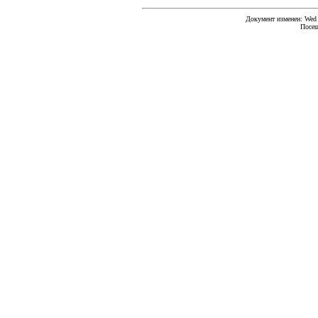
Документ изменен: Wed F
Посещ