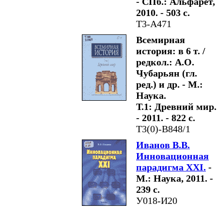
- СПб.: Альфарет,
2010. - 503 с.
Т3-А471
Всемирная
история: в 6 т. /
редкол.: А.О.
Чубарьян (гл.
ред.) и др. - М.:
Наука.
Т.1: Древний мир.
- 2011. - 822 с.
Т3(0)-В848/1
Иванов В.В.
Инновационная
парадигма XXI.
-
М.: Наука, 2011. -
239 с.
У018-И20