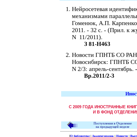
Нейросетевая идентифи
механизмами параллельн
Гоменюк, А.П. Карпенко,
2011. - 32 с. - (Прил. 
N 11/2011).
З 81-Н463
Новости ГПНТБ СО РАН / 
Новосибирск: ГПНТБ С
N 2/3: апрель-сентябрь. -
Вр.2011/2-3
Инос
С 2009 ГОДА ИНОСТРАННЫЕ КНИ
И В ФОНД ОТДЕЛЕНИ
Поступления в Отделение
на предыдущей неделе
[
О библиотеке
|
Академгородок
|
Новости
|
Выс