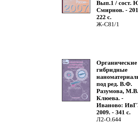
Вып.1 / сост. 
Смирнов. - 201
222 с.
Ж-С81/1
Органические
гибридные
наноматериал
под ред. В.Ф.
Разумова, М.В
Клюева. -
Иваново: ИвГ
2009. - 341 с.
Л2-О.644