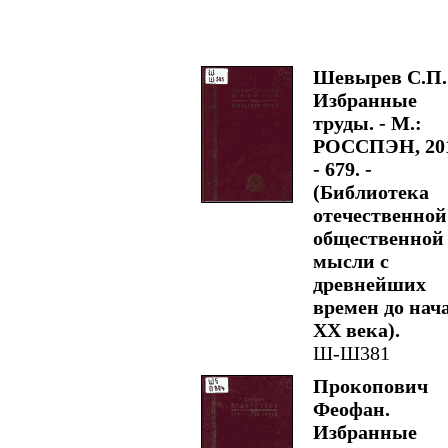
Шевырев С.П.
Избранные
труды. - М.:
РОССПЭН, 201
- 679. -
(Библиотека
отечественной
общественной
мысли с
древнейших
времен до нач
XX века).
Ш-Ш381
Прокопович
Феофан.
Избранные