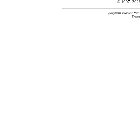
© 1997–202
Документ изменен: Wed F
Посещ