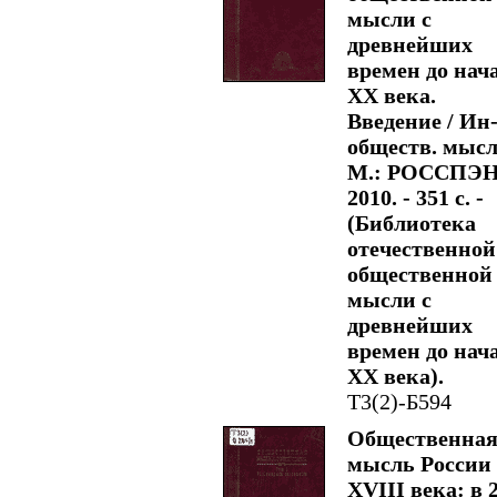
мысли с
древнейших
времен до нач
XX века.
Введение / Ин
обществ. мысл
М.: РОССПЭН
2010. - 351 с. -
(Библиотека
отечественной
общественной
мысли с
древнейших
времен до нач
XX века).
Т3(2)-Б594
Общественна
мысль России
XVIII века: в 2