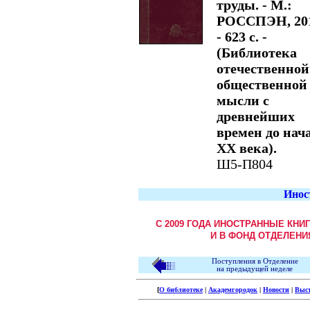
труды. - М.:
РОССПЭН, 201
- 623 с. -
(Библиотека
отечественной
общественной
мысли с
древнейших
времен до нач
XX века).
Ш5-П804
Инос
С 2009 ГОДА ИНОСТРАННЫЕ КНИ
И В ФОНД ОТДЕЛЕНИ
Поступления в Отделение
на предыдущей неделе
[
О библиотеке
|
Академгородок
|
Новости
|
Выс