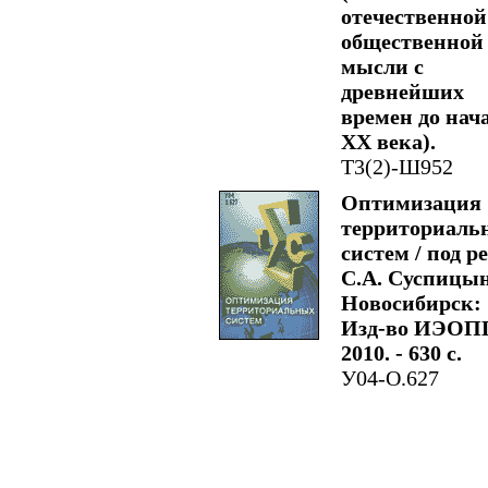
отечественной
общественной
мысли с
древнейших
времен до нач
XX века).
Т3(2)-Ш952
Оптимизация
территориаль
систем / под ре
С.А. Суспицын
Новосибирск:
Изд-во ИЭОП
2010. - 630 с.
У04-О.627