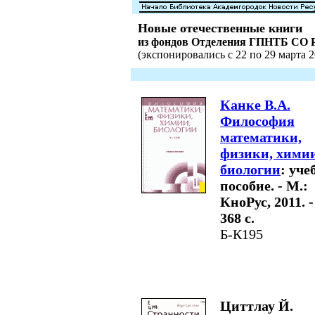
Новые отечественные книги
из фондов Отделения ГПНТБ СО 
(экспонировались с 22 по 29 марта 20
Канке В.А.
Философия
математики,
физики, химии
биологии
: учеб
пособие. - М.:
КноРус, 2011. -
368 с.
Б-К195
Циттлау Й.