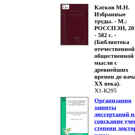
Катков М.Н.
Избранные
труды. - М.:
РОССПЭН, 201
- 582 с. -
(Библиотека
отечественной
общественной
мысли с
древнейших
времен до нач
XX века).
Х1-К295
Организация
защиты
диссертаций н
соискание уче
степени докто