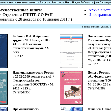
течественные книги
Архив выста
Иностранные
ов Отделения ГПНТБ СО РАН
овались с 28 декабря по 18 января 2011 г.)
в конце описаний указаны
Кабанов В.А. Избранные
Численность на
труды. - М.: Наука, 2010. -
Российской Фед
431 с. - (Памятники
полу и возрасту
отечественной науки. ХХ
2010 года: (стат.
век).
Федер. служба г
Г7-К12
статистики (РО
М., 2010. - 391 с
С7-Ч671
Национальные счета России
Цены в России, 
в 2002-2009 годах: стат. сб. /
сб. / Федер. слу
Федер. служба гос.
статистики (РО
статистики (РОССТАТ). - М.,
М., 2010. - 206 с
2010. - 325 с.
У9(2Р)-Ц389
У9(2Р)-Н355
Промышленность
Финансы Новос