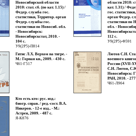
Новосибирской области
области 2010: ст
2010: стат. сб. (по кат. 1.15) /
кат. 1.31) / Фед
Федер. служба гос.
гос. статистики
статистики, Территор. орган
орган Федер. с
Федер. службы гос.
статистики по 
статистики по Новосиб. обл.
обл. - Новосиби
- Новосибирск:
Новосибирскстат
Новосибирскстат, 2010. -
112 с.
104 с.
У9(2Р5)-Ф591
У9(2Р5)-П814
Гитис Л.Х. Верхом на тигре. -
Лютов С.Н. Ста
М.: Горная кн., 2009. - 430 с.
военного книго
Ч61-Г517
России (ХVII-XVI
С.Н. Лютов, С.Ю
Новосибирск:
РАН, 2010. - 277 
Ч61-Л964
Кто есть кто: рус. изд.:
биогр. справ. / ред.-сост. В.А.
Никеров. - 12-е изд.. - М.:
Астрея, 2009. - 487 с.
Я-К876