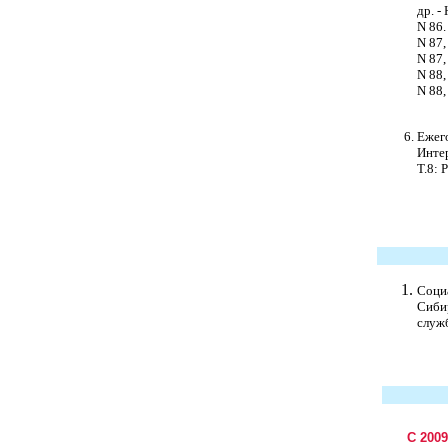
др. -
N 86. 
N 87, 
N 87, 
N 88, 
N 88, 
Ежего
Инте
Т.8: Р
Соци
Сибир
служб
С 200