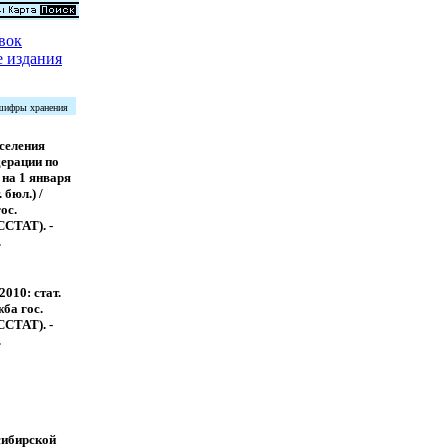
вок
 издания
 шифры хранения
селения
ерации по
 на 1 января
 бюл.) /
ос.
ССТАТ). -
.
2010: стат.
жба гос.
ССТАТ). -
.
ибирской