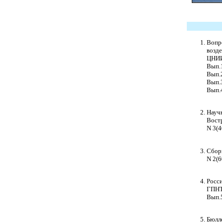
Вопро
возде
ЦНИИ
Вып.1
Вып.2
Вып.3
Вып.4
Научн
Востр
N 3(40
Сборн
N 2(60
Росси
ГПНТ
Вып.5
Бюлле