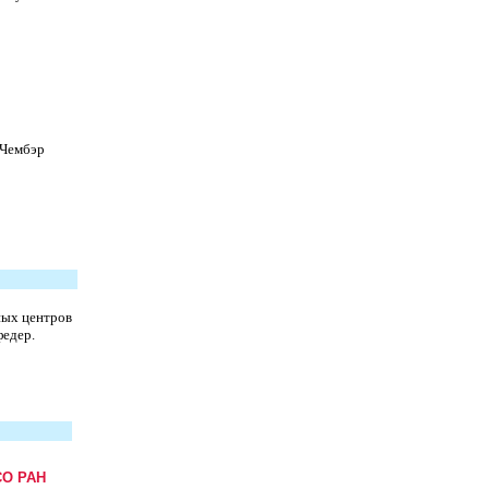
к Чембэр
ных центров
федер.
СО РАН