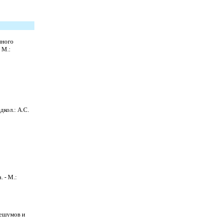
нного
 М.:
кол.: А.С.
. - М.:
Нешумов и