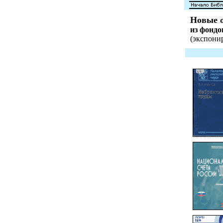
Новые о
из фонд
(экспонир