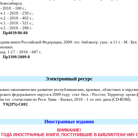
 Новосибирск.
- 2010. - 160 c.;
ч.1. - 2010. - 250 c.;
ч.2. - 2010. - 402 c.;
ч.1. - 2010. - 321 c.;
ч.2. - 2010. - 298 c.
Пр4039/86-88
дник книги Российской Федерации, 2009: гос. библиогр. указ.: в 11 т. - М.: Бу
рнэшнл.
азд. 1-17. - 2010. - 687 с.
Пр3399/2009-8
Электронный ресурс
ально-экономическое развитие республиканских, краевых, областных и окруж
ского федерального округа в 2009 году: стат. бюл. / Росстат, Территор. орган 
ы гос. статистики по Респ. Тыва. - Кызыл, 2010. - 1 эл. опт. диск (CD-ROM).
У9(2Р5)-С692
Иностранные издания
ВНИМАНИЕ!
9 ГОДА ИНОСТРАННЫЕ КНИГИ, ПОСТУПИВШИЕ В БИБЛИОТЕКИ НИУ 