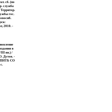
ат. сб. (по
ер. служба
, Территор.
лужбы гос.
Новосиб.
рск:
, 2010. -
новление
издания в
II вв.) /
. Дутов. -
 ГПНТБ СО
с.