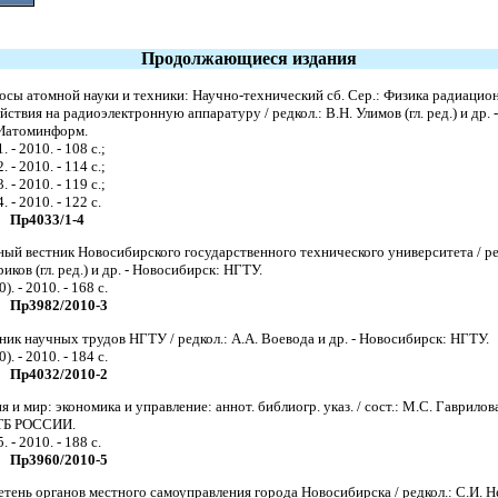
Продолжающиеся издания
сы атомной науки и техники: Научно-технический сб. Сер.: Физика радиацио
йствия на радиоэлектронную аппаратуру / редкол.: В.Н. Улимов (гл. ред.) и др. -
атоминформ.
. - 2010. - 108 с.;
. - 2010. - 114 с.;
. - 2010. - 119 с.;
. - 2010. - 122 с.
Пр4033/1-4
ый вестник Новосибирского государственного технического университета / ред
иков (гл. ред.) и др. - Новосибирск: НГТУ.
). - 2010. - 168 с.
Пр3982/2010-3
ик научных трудов НГТУ / редкол.: А.А. Воевода и др. - Новосибирск: НГТУ.
). - 2010. - 184 с.
Пр4032/2010-2
я и мир: экономика и управление: аннот. библиогр. указ. / сост.: М.С. Гаврилова
Б РОССИИ.
. - 2010. - 188 с.
Пр3960/2010-5
тень органов местного самоуправления города Новосибирска / редкол.: С.И. 