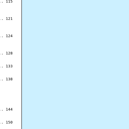
. 115

. 121

. 124

. 128

. 133

. 138

. 144

. 150
