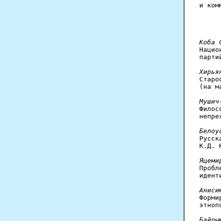
и ком
Коба 

Наци
парти
Хирья

Стар
(на м
Мушич

Фило
непре
Белоу

Русс
К.Д. 
Яцеми

Проб
идент
Аниси

Форм
этноп
Байры