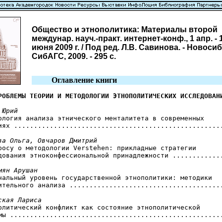
Общество и этнополитика: Материалы второй
междунар. науч.-практ. интернет-конф., 1 апр. - 
июня 2009 г. / Под ред. Л.В. Савинова. - Новоси
СибАГС, 2009. - 295 с.
Оглавление книги
РОБЛЕМЫ ТЕОРИИ И МЕТОДОЛОГИИ ЭТНОПОЛИТИЧЕСКИХ ИССЛЕДОВАН
 Юрий
дология анализа этнического менталитета в современных

иях .....................................................
ва Ольга, Овчаров Дмитрий
просу о методологии Verstehen: прикладные стратегии

дования этноконфессиональной принадлежности .............
мян Арушан
ональный уровень государственной этнополитики: методики

ительного анализа .......................................
ская Лариса
политический конфликт как состояние этнополитической

мы ......................................................