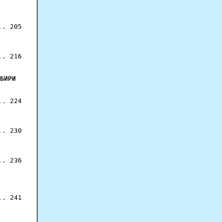
. 205

. 216

БИРИ
. 224

. 230

. 236

. 241
