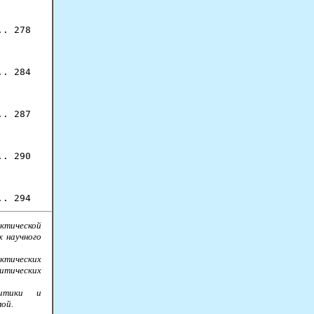
. 278

. 284

. 287

. 290

ктической
 научного
ктических
литических
литики и
мой.