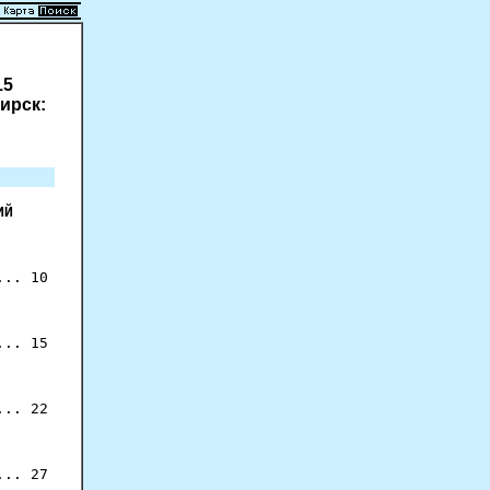
15
бирск:
ИЙ
.. 10

.. 15

.. 22

.. 27
