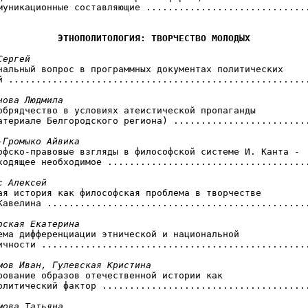
муникационные составляющие ..............................
ЭТНОПОЛИТОЛОГИЯ: ТВОРЧЕСТВО МОЛОДЫХ
Сергей
ональный вопрос в программных документах политических

й .......................................................
нова Людмила
ообрядчество в условиях атеистической пропаганды

атериале Белгородского региона) .........................
-Громыко Айвика
софско-правовые взгляды в философской системе И. Канта -

ходящее необходимое .....................................
с Алексей
кая история как философская проблема в творчестве

Кавелина ................................................
рская Екатерина
лема дифференциации этнической и национальной

ичности .................................................
мов Иван, Гулевская Кристина
ирование образов отечественной истории как

олитический фактор ......................................
мова Татьяна