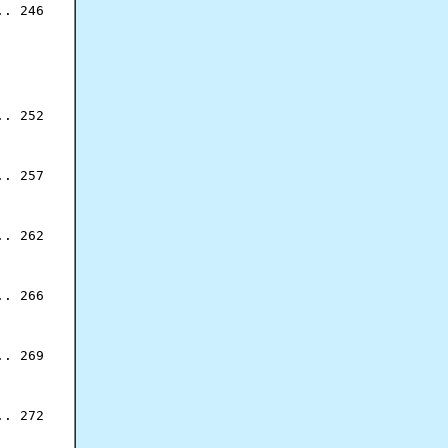
. 246

. 252

. 257

. 262

. 266

. 269

. 272
