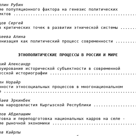
ллин Рубин
ние популяционного фактора на генезис политических

иктов ...................................................
цов Сергей
из критических точек в развитии этнической системы .......
кеева Алина
ренизация как политический процесс современности .........
ЭТНОПОЛИТИЧЕСКИЕ ПРОЦЕССЫ В РОССИИ И МИРЕ
кий Александр
труирование исторической субъектности в современной

усской историографии ....................................
ян Норайр
енности этносоциальных процессов в многонациональном

е .......................................................
баев Эркинбек
ема народовластия Кыргызской Республики ..................
лов Абдилашим
отовка и переподготовка национальных кадров на селе -

ие рыночной экономики ...................................
ов Кайрлы