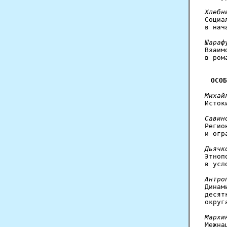
Хлебн

Соци
в нач
Шараф

Взаи
в ром
ОСОБ
Михай

Исто
Савин

Реги
и огр
Дьячк

Этно
в усл
Антро

Дина
десят
округ
Мархи

Межн