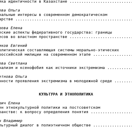
тика идентичности в Казахстане ...........................
ова Ольга
ональные интересы в современном демократическом

арстве ..................................................
шова Елена
ческие аспекты федеративного государства: границы

есов во властном пространстве ...........................
иков Евгений
политическая составляющая системы морально-этических

российской милиции на современном этапе .................
ова Светлана
онализм и ксенофобия как источники экстремизма ...........
етнова Ольга
енности проявления экстремизма в молодежной среде ........
КУЛЬТУРА И ЭТНОПОЛИТИКА
шич Елена
мен этнокультурной политики на постсоветском

ранстве: к вопросу определения понятия ..................
н Владимир
ультурный диалог в полиэтничном обществе .................