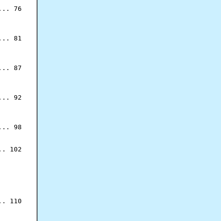
.. 76

.. 81

.. 87

.. 92

.. 98

. 102

. 110
