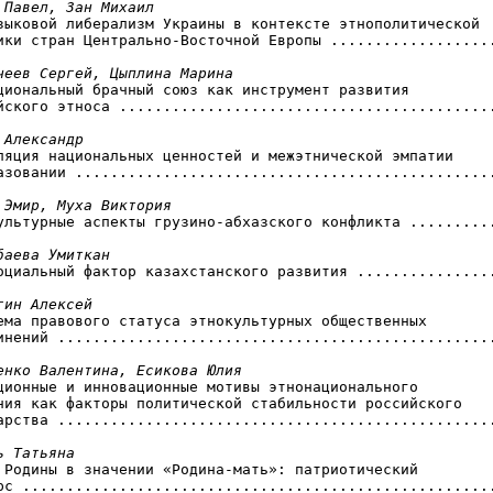
 Павел, Зан Михаил
языковой либерализм Украины в контексте этнополитической

ики стран Центрально-Восточной Европы ...................
чеев Сергей, Цыплина Марина
ациональный брачный союз как инструмент развития

йского этноса ...........................................
 Александр
сляция национальных ценностей и межэтнической эмпатии

азовании ................................................
 Эмир, Муха Виктория
культурные аспекты грузино-абхазского конфликта ..........
баева Умиткан
социальный фактор казахстанского развития ................
гин Алексей
лема правового статуса этнокультурных общественных

инений ..................................................
енко Валентина, Есикова Юлия
иционные и инновационные мотивы этнонационального

ния как факторы политической стабильности российского

арства ..................................................
ь Татьяна
з Родины в значении «Родина-мать»: патриотический

рс ......................................................