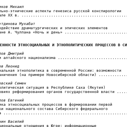
иков Михаил
ально-этнические аспекты генезиса русской конспирологии

але XX в. ...............................................
утдинова Мухабат
модействие драматургических и эпических элементов

ане А. Чулпана «Ночь и день» ............................
ЕННОСТИ ЭТНОСОЦИАЛЬНЫХ И ЭТНОПОЛИТИЧЕСКИХ ПРОЦЕССОВ В СИ
лов Дмитрий
ки алтайского национализма ...............................
ов Леонид
ональная этнополитика в современной России: возможности

аничения (на примере Новосибирской области) .............
овский Семен
политическая ситуация в Республике Саха (Якутия)

овиях реформирования органов государственной власти .....
пов Евгений
мика этносоциальных процессов в формировании первой

ки национального состава Сибирского федерального

а .......................................................
нин Василий
ациональные отношения в Югре: информационные
