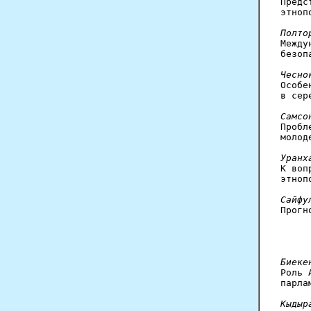

Пред
этноп
Полто

Межд
безоп
Чесно

Особ
в сер
Самсо

Проб
молод
Уранх

К во
этноп
Сайфу

Прог
Биеке

Роль
парла
Кыдыр