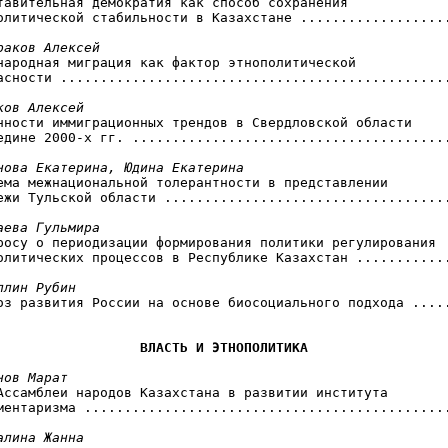
ставительная демократия как способ сохранения

олитической стабильности в Казахстане ...................
раков Алексей
ународная миграция как фактор этнополитической

асности .................................................
ков Алексей
енности иммиграционных трендов в Свердловской области

едине 2000-х гг. ........................................
нова Екатерина, Юдина Екатерина
лема межнациональной толерантности в представлении

ежи Тульской области ....................................
аева Гульмира
просу о периодизации формирования политики регулирования

олитических процессов в Республике Казахстан ............
ллин Рубин
ноз развития России на основе биосоциального подхода .....
ВЛАСТЬ И ЭТНОПОЛИТИКА
нов Марат
 Ассамблеи народов Казахстана в развитии института

ментаризма ..............................................
алина Жанна