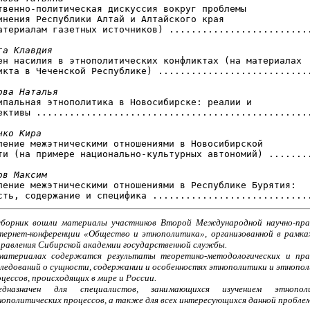
ственно-политическая дискуссия вокруг проблемы

инения Республики Алтай и Алтайского края

атериалам газетных источников) ..........................
га Клавдия
мен насилия в этнополитических конфликтах (на материалах

икта в Чеченской Республике) ............................
ова Наталья
ципальная этнополитика в Новосибирске: реалии и

ективы ..................................................
нко Кира
вление межэтническими отношениями в Новосибирской

ти (на примере национально-культурных автономий) ........
ов Максим
вление межэтническими отношениями в Республике Бурятия:

сборник вошли материалы участников Второй Международной научно-пра
тернет-конференции «Общество и этнополитика», организованной в рамках
правления Сибирской академии государственной службы.
материалах содержатся результаты теоретико-методологических и пра
следований о сущности, содержании и особенностях этнополитики и этнопо
цессов, происходящих в мире и России.
едназначен для специалистов, занимающихся изучением этнопо
ополитических процессов, а также для всех интересующихся данной пробле