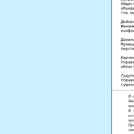

Обще
объед
(по м
Дейне

Фено
конфл
Данил

Муни
персп
Кирче

Упра
облас
Тудуп

Упра
В 
Ин
на
В 
ис
про
Пр
этн