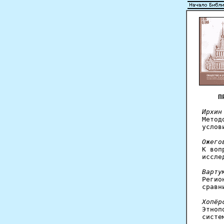
П
Ирхин

Мето
услов
Ожего

К во
иссле
Варту

Реги
сравн
Хопёр

Этно
систе