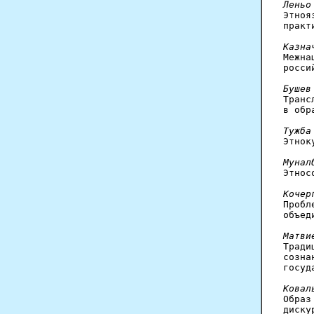
Леньо

Этно
практ
Казна

Межн
росси
Бушев

Тран
в обр
Тужба

Этно
Мунал

Этно
Кочер

Проб
объед
Матви

Трад
созна
госуд
Ковал

Обра
диску