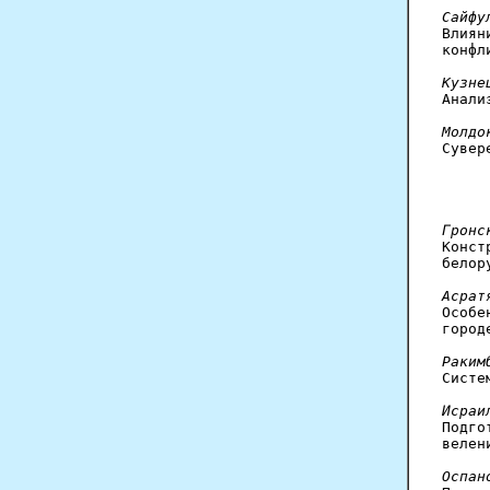
Сайфу

Влия
конфл
Кузне

Анал
Молдо

Суве
Гронс

Конс
белор
Асрат

Особ
город
Раким

Сист
Исраи

Подг
велен
Оспан