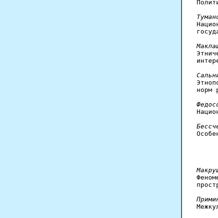

Поли
Туман

Наци
госуд
Макла

Этни
интер
Сальн

Этно
норм 
Федос

Наци
Бессч

Особ
Макру

Фено
прост
Прими

Межк