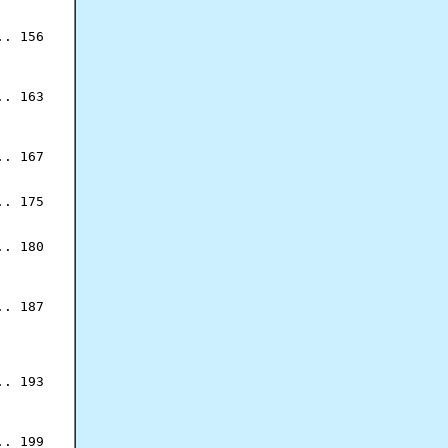
. 156

. 163

. 167

. 175

. 180

. 187

. 193

. 199
