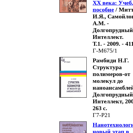
XX века: Учеб
пособие
/ Мит
И.Я., Самойло
А.М. -
Долгопрудный
Интеллект.
Т.1. - 2009. - 411
Г-М675/1
Рамбиди Н.Г.
Структура
полимеров-от
молекул до
наноансамблей
Долгопрудный
Интеллект, 200
263 с.
Г7-Р21
Нанотехнолог
новый этап в