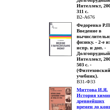
Долгопрудный
Интеллект, 200
311 с.
В2-А676
Федоренко Р.П
Введение в
вычислитель
физику. - 2-е из
испр. и доп. -
Долгопрудный
Интеллект, 200
503 с. -
(Физтеховски
учебник).
В31-Ф33
Миттова И.Я.
История хими
древнейших
времен до кон