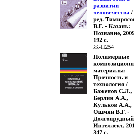
развитии
человечества
/
ред. Тимирясо
В.Г. - Казань:
Познание, 2009
192 с.
Ж-Н254
Полимерные
композицион
материалы:
Прочность и
технология /
Баженов С.Л.,
Берлин А.А.,
Кульков А.А.,
Ошмян В.Г. -
Долгопрудный
Интеллект, 201
347 с.