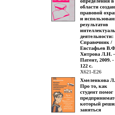
определения в
области создан
правовой охр
и использован
результатов
интеллектуал
деятельности:
Справочник /
Евстафьев В.Ф
Хитрова Л.Н. -
Патент, 2009. -
122 с.
Х621-Е26
Хмеленкова Л.
Про то, как
студент помог
предпринимат
который реши
заняться