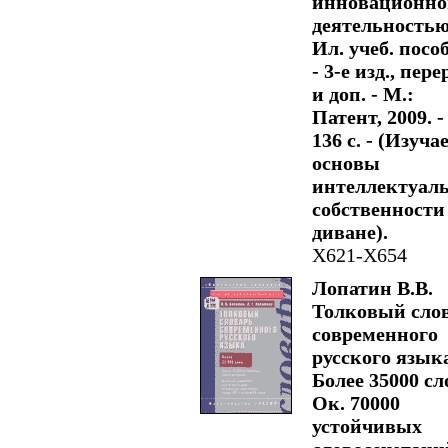
инновационно
деятельностью
Ил. учеб. посо
- 3-е изд., пере
и доп. - М.:
Патент, 2009. -
136 с. - (Изуча
основы
интеллектуал
собственности
диване).
Х621-Х654
Лопатин В.В.
Толковый сло
современного
русского язык
Более 35000 сл
Ок. 70000
устойчивых