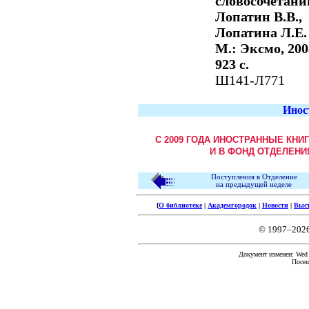
словосочетани
Лопатин В.В.,
Лопатина Л.Е. 
М.: Эксмо, 2008
923 с.
Ш141-Л771
Инос
С 2009 ГОДА ИНОСТРАННЫЕ КНИ
И В ФОНД ОТДЕЛЕНИ
Поступления в Отделение
на предыдущей неделе
[
О библиотеке
|
Академгородок
|
Новости
|
Выс
© 1997–202
Документ изменен: Wed F
Посещ