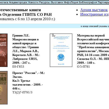
течественные книги
Архив выставок
Иностранные из
ов Отделения ГПНТБ СО РАН
овались с 6 по 13 апреля 2010 г.)
в конце описаний указаны
Гринин Л.Е.
Материалы первой
Макроэволюция в
Всероссийской научно
живой природе и
технической конфере
обществе / Гринин
"Проблемы авиацион
Л.Е., Марков А.В.,
орнитологии", Москв
Коротаев А.В. - М.:
РАН, 14-16 сент. 2009 г.
Либроком: URSS,
Силаева О.Л. - М.: И
2009. - 247 с.
2009. - 140 с.
Е0-Г853
О 5-П781
Проект "Россия". - М.:
Эксмо.
Кн.3: Третье
тысячелетие. - 2009. -
446 с.
Т3(2)7-П791/3