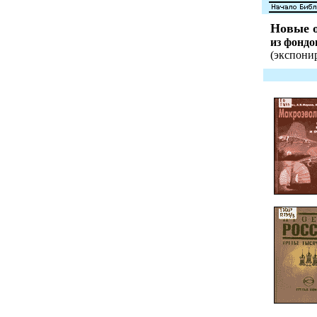
Новые о
из фонд
(экспонир