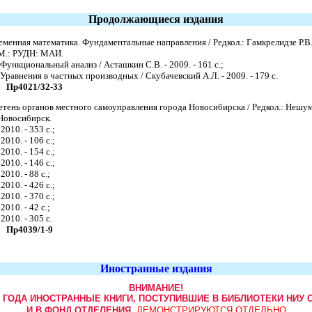
Продолжающиеся издания
менная математика. Фундаментальные направления / Редкол.: Гамкрелидзе Р.В. (
 М.: РУДН: МАИ.
 Функциональный анализ / Асташкин С.В. - 2009. - 161 с.;
 Уравнения в частных производных / Скубачевский А.Л. - 2009. - 179 с.
Пр4021/32-33
тень органов местного самоуправления города Новосибирска / Редкол.: Нешум
 Новосибирск.
 2010. - 353 c.;
 2010. - 106 c.;
 2010. - 154 c.;
 2010. - 146 c.;
 2010. - 88 c.;
 2010. - 426 c.;
 2010. - 370 c.;
 2010. - 42 c.;
 2010. - 305 c.
Пр4039/1-9
Иностранные издания
ВНИМАНИЕ!
9 ГОДА ИНОСТРАННЫЕ КНИГИ, ПОСТУПИВШИЕ В БИБЛИОТЕКИ НИУ 
И В ФОНД ОТДЕЛЕНИЯ,
ДЕМОНСТРИРУЮТСЯ ОТДЕЛЬНО