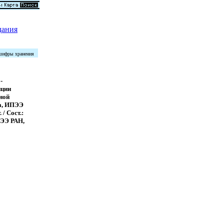
дания
 шифры хранения
-
нции
ной
а, ИПЭЭ
 / Сост.:
ПЭЭ РАН,