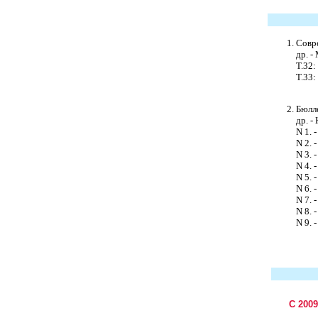
Совре
др. -
Т.32:
Т.33:
Бюлле
др. -
N 1. -
N 2. -
N 3. -
N 4. -
N 5. -
N 6. -
N 7. -
N 8. -
N 9. -
С 200