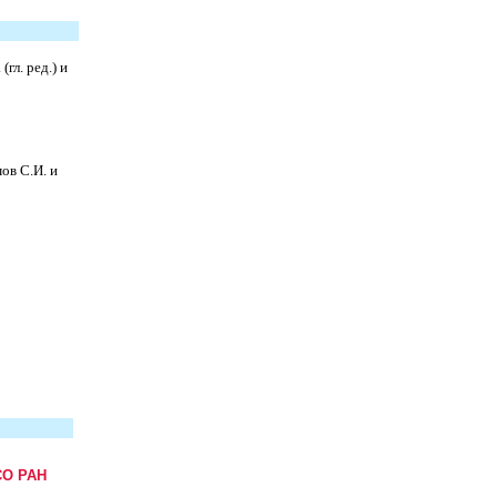
гл. ред.) и
ов С.И. и
СО РАН