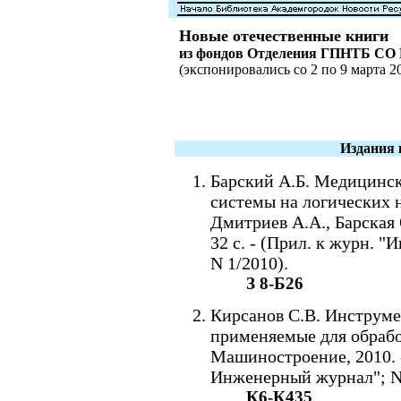
Новые отечественные книги
из фондов Отделения ГПНТБ СО
(экспонировались со 2 по 9 марта 20
Издания 
Барский А.Б. Медицинс
системы на логических н
Дмитриев А.А., Барская 
32 с. - (Прил. к журн. 
N 1/2010).
З 8-Б26
Кирсанов С.В. Инструме
применяемые для обработ
Машиностроение, 2010. -
Инженерный журнал"; N 
К6-К435