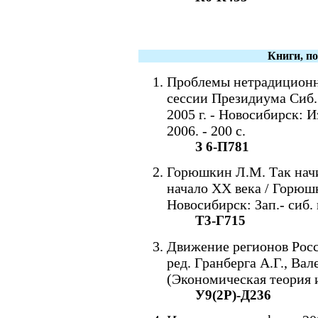
Книги, п
Проблемы нетрадиционн
сессии Президиума Сиб. 
2005 г. - Новосибирск: И
2006. - 200 с.
З 6-П781
Горюшкин Л.М. Так нач
начало XX века / Горюшк
Новосибирск: Зап.- сиб. к
Т3-Г715
Движение регионов Росс
ред. Гранберга А.Г., Вале
(Экономическая теория и
У9(2Р)-Д236