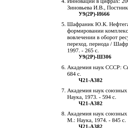
Инновации в цифрах: 2004
Зиновьева И.В., Постнико
У9(2Р)-И666
Шафраник Ю.К. Нефтегаз
формировании комплекс
вовлечении в оборот рес
переход. периода / Шафр
1997. - 265 с.
У9(2Р)-Ш306
Академия наук СССР: Спр
684 с.
Ч21-А382
Академия наук союзных 
Наука, 1973. - 594 с.
Ч21-А382
Академия наук союзных 
М.: Наука, 1974. - 845 с.
Ч21-А382