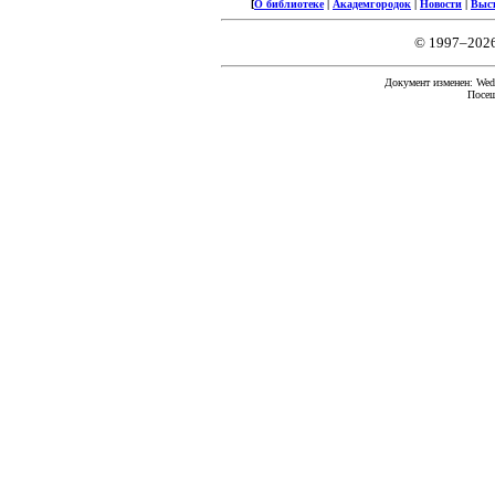
[
О библиотеке
|
Академгородок
|
Новости
|
Выс
© 1997–202
Документ изменен: Wed 
Посещ