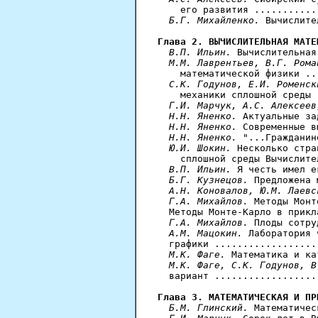
    его развития ...........
Б.Г. Михайленко.
 Вычислите
Глава 2. ВЫЧИСЛИТЕЛЬНАЯ МАТЕ
B.П. Ильин.
 Вычислительная
М.М. Лаврентьев, В.Г. Рома
    математической физики ..
C.К. Годунов, Е.И. Роменск
    механики сплошной среды 
Г.И. Марчук, А.С. Алексеев
Н.Н. Яненко.
 Актуальные за
Н.Н. Яненко.
 Современные в
Н.Н. Яненко.
 "...Гражданин
Ю.И. Шокин.
 Несколько стра
    сплошной среды Вычислите
В.П. Ильин.
 Я честь имел е
Б.Г. Кузнецов.
 Предложена 
А.Н. Коновалов, Ю.М. Лаевс
Г.А. Михайлов.
 Методы Монт
  Методы Монте-Карло в прикл
Г.А. Михайлов.
 Плоды сотру
A.M. Мацокин.
 Лаборатория 
  графики ..................
М.К. Фаге.
 Математика и ка
М.К. Фаге, С.К. Годунов, В
  вариант ..................
Глава 3. МАТЕМАТИЧЕСКАЯ И ПР
Б.М. Глинский.
 Математичес