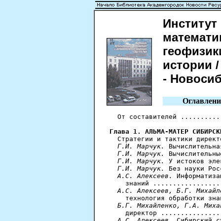
Институт
математи
геофизик
истории /
- Новосиби
Оглавлени
  От составителей ..........
Глава 1. АЛЬМА-МАТЕР СИБИРСК
  Стратегии и тактики директ
Г.И. Марчук.
 Вычислительна
Г.И. Марчук.
 Вычислительны
Г.И. Марчук.
 У истоков эле
Г.И. Марчук.
 Без науки Рос
А.С. Алексеев.
 Информатиза
    знаний .................
А.С. Алексеев, Б.Г. Михайл
    технология обработки зна
Б.Г. Михайленко, Г.А. Миха
    директор ...............
А.С. Алексеев.
 Сибирский с