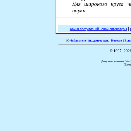
Для широкого круга ч
науки.
|
Архив поступлений новой литературы
[
О библиотеке
|
Академгородок
|
Новости
|
Выс
© 1997–202
Документ изменен: Wed F
Посещ