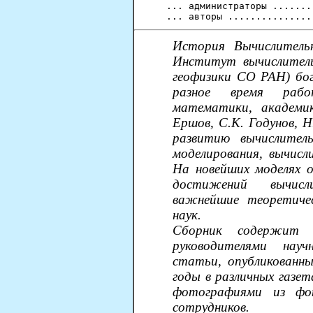
  ... администраторы .......
История Вычислител
Институт вычислител
геофизики СО РАН) бог
разное время рабо
математики, академик
Ершов, С.К. Годунов, Н
развитию вычислител
моделирования, вычисл
На новейших моделях о
достижений вычисл
важнейшие теоретичес
наук.
Сборник содержит о
руководителями нау
статьи, опубликован
годы в различных газе
фотографиями из фо
сотрудников.