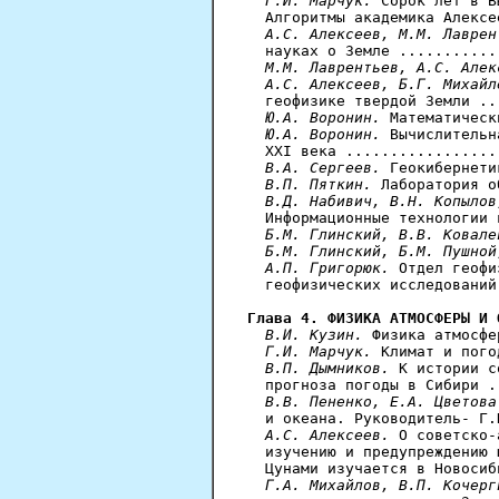
Г.И. Марчук.
 Сорок лет в В
  Алгоритмы академика Алексе
А.С. Алексеев, М.М. Лаврен
  науках о Земле ...........
М.М. Лаврентьев, А.С. Алек
А.С. Алексеев, Б.Г. Михайл
  геофизике твердой Земли ..
Ю.А. Воронин.
 Математическ
Ю.А. Воронин.
 Вычислительн
  XXI века .................
В.А. Сергеев.
 Геокибернети
В.П. Пяткин.
 Лаборатория о
В.Д. Набивич, В.Н. Копылов
  Информационные технологии 
Б.М. Глинский, В.В. Ковале
Б.М. Глинский, Б.М. Пушной
  А.П. Григорюк.
 Отдел геофи
  геофизических исследований
Глава 4. ФИЗИКА АТМОСФЕРЫ И 
В.И. Кузин.
 Физика атмосфе
Г.И. Марчук.
 Климат и пого
В.П. Дымников.
 К истории с
  прогноза погоды в Сибири .
В.В. Пененко, Е.А. Цветова
  и океана. Руководитель- Г.
А.С. Алексеев.
 О советско-
  изучению и предупреждению 
  Цунами изучается в Новосиб
Г.А. Михайлов, В.П. Кочерг