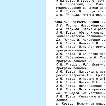
  и на суше, и ввысь от Земл
Г.П. Курбаткин, В.П. Кочер
  моделирование динамики атм
В.И. Кузин.
 От погоды - к 
В.В. Пененко.
 Математика и
Глава 5. ПРОГРАММИРОВАНИЕ
 ..
А.Г. Марчук.
 Новосибирская
А.А. Ляпунов.
 Отзыв о рабо
А.П. Ершов.
 Объяснительная
  университетской специально
Дж. Маккарти.
 Некоторые за
А.П. Ершов.
 Памяти Г.И. Ко
А.П. Ершов, И.В. Поттосин.
  программирование .........
А.П. Ершов.
 О качестве про
В.К. Сабельфельд, М.Б. Тра
  программирования .........
С.И. Литерат, Ю.А. Первин.
  программированию .........
А.П. Ершов.
 Материал к ист
  Десять вопросов А.П. Ершов
А.П. Ершов.
 О предмете инф
А.П. Ершов.
 Письмо В.Г. Ки
А.П. Ершов.
 Поздравление п
А.П. Ершов.
 Путь к призван
Дж. Маккарти.
 Искусственны
А.П. Ершов.
 Смешанные и ча
  доклад ...................
К. Костер.
 Вспоминая Андре