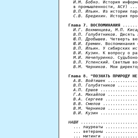
И.М. Бобко.
 История информ
  в промышленности, АСУ) ...
В.П. Ильин.
 Из истории пар
С.В. Бредихин.
 История про
Глава 7. ВОСПОМИНАНИЯ
 ......
И.Г. Вохминцева, М.П. Киса
В.П. Голубятников.
 Десять 
Ю.П. Дробышев.
 Четверть ве
Ю.И. Еремин.
 Воспоминания 
В.П. Ильин.
 У сибирских ис
В.И. Кузин.
 К вопросу о ра
М.И. Нечепуренко.
 Судьбоно
В.Л. Успенский.
 Светлые во
В.М. Черников.
 Мои директо
Глава 8. "ПОЗНАТЬ ПРИРОДУ НЕ
А.В. Войтишек
 ............
В.П. Голубятников
 ........
А.П. Ершов
 ...............
Г.А. Михайлов
 ............
В.А. Сергеев
 .............
В.В. Смелов
 ..............
В.М. Черников
 ............
В.И. Кузин
 ...............
НАШИ
 .......................
  ... лауреаты .............
  ... ветераны .............
  ... митинги ..............