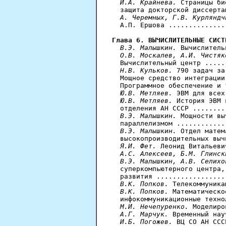
И.А. Крайнева.
 Страницы би
  защита докторской диссерта
А. Черемных, Г.В. Курляндч
  А.П. Ершова ..............
Глава 6. ВЫЧИСЛИТЕЛЬНЫЕ СИСТ
В.Э. Малышкин.
 Вычислитель
О.В. Москалев, А.И. Чистяк
  Вычислительный центр .....
Н.В. Кульков.
 790 задач за
  Мощное средство интеграции
  Программное обеспечение и 
Ю.В. Метляев.
 ЭВМ для всех
Ю.В. Метляев.
 История ЭВМ 
  отделения АН СССР ........
В.Э. Малышкин.
 Мощности вы
  параллелизмом ............
В.Э. Малышкин.
 Отдел матем
  высокопроизводительных выч
Я.И. Фет.
 Леонид Витальеви
А.С. Алексеев, Б.М. Глинск
  В.Э. Малышкин, А.В. Селихо
  суперкомпьютерного центра,
  развития .................
В.К. Попков.
 Телекоммуника
В.К. Попков.
 Математическо
  инфокоммуникационные техно
М.И. Нечепуренко.
 Моделиро
А.Г. Марчук.
 Временный нау
И.Б. Погожев.
 ВЦ СО АН ССС