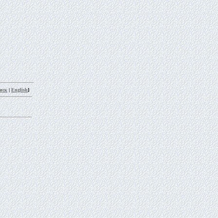
иск
|
English
]