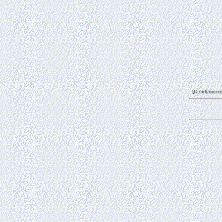
[
О библиоте