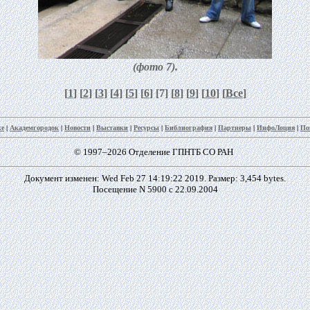
(фото 7).
[
1
] [
2
] [
3
] [
4
] [
5
] [
6
] [7] [
8
] [
9
] [
10
] [
Все
]
ке
|
Академгородок
|
Новости
|
Выставки
|
Ресурсы
|
Библиография
|
Партнеры
|
ИнфоЛоция
|
По
© 1997–2026 Отделение ГПНТБ СО РАН
Документ изменен: Wed Feb 27 14:19:22 2019. Размер: 3,454 bytes.
Посещение N 5900 с 22.09.2004