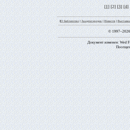
[
1
] [2] [
3
] [
4
] 
[
О библиотеке
|
Академгородок
|
Новости
|
Выставк
© 1997–2026
Документ изменен: Wed Fe
Посещен