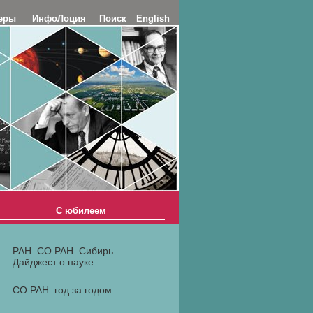
еры
ИнфоЛоция
Поиск
English
С юбилеем
РАН. СО РАН. Сибирь.
Дайджест о науке
СО РАН: год за годом