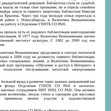
 двадцатилетней девушкой. Библиотека стала ее судьбой.
а нашла не только свое призвание, но и обрела семейное
 выйдя замуж за главного энергетика библиотеки Николая
ча Крылова. Через три года молодая семья переехала в
ий район г. Новосибирска, и Валентина Вениаминовна
 на работу в Отделение ГПНТБ СО РАН.
она прошла путь от рядового библиотекаря книгохранения
ектования. В 1977 году Валентина Вениаминовна заочно
ственный институт культуры. С 1982 до 2000 год она
ия.
алентина Вениаминовна продолжила в секторе патентной
едена в 2000 году на должность главного библиотекаря.
овал специальных знаний, и Валентина Вениаминовна,
ный курс программы «Обучение и доступ к Интернет» в
 технологии обслуживания читателей электронными
 большой вклад в развитие таких важных направлений как
ация фонда Отделения ГПНТБ СО РАН и патентно-
 научных сотрудников НИУ ННЦ СО РАН. Она активно
зни коллектива, писала стихи и сценарии для массовых
, принимала личное участие в художественной
енным ветераном СО РАН» и «Ветераном труда».