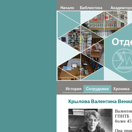
Начало
Библиотека
Академгор
История
Сотрудники
Хроника
Крылова Валентина Вени
Валенти
ГПНТБ С
более 45
Она при