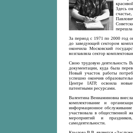
красивой
Здесь он
счастье,
Павлови
Советск
перешла
За период с 1971 по 2000 год 
до заведующей сектором компл
окончила Московский государ
возглавляла сектор комплектован
Свою трудовую деятельность В
документации, куда была перев
Новый участок работы потреб
успешно окончив образователь
Центре IATP, освоила новые
патентными ресурсами.
Валентина Вениаминовна внесла
комплектование и организ
информационное обслуживание
участвовала в общественной жи
мероприятий и праздников
самодеятельности.
Крылова В.В. является «Заслуж