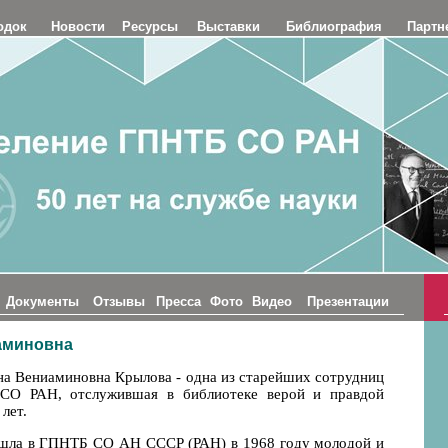
одок
Новости
Ресурсы
Выставки
Библиография
Партн
Документы
Отзывы
Пресса
Фото
Видео
Презентации
аминовна
на Вениаминовна Крылова - одна из старейших сотрудниц
О РАН, отслужившая в библиотеке верой и правдой
 лет.
шла в ГПНТБ СО АН СССР (РАН) в 1968 году молодой и