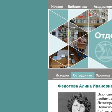
Начало
Библиотека
Академгор
История
Сотрудники
Хроника
Федотова Алина Ивановна 
Всю сво
любимо
Ленингр
Новосиб
библиот