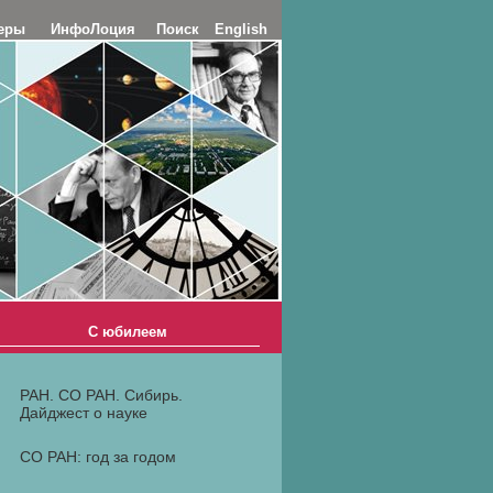
еры
ИнфоЛоция
Поиск
English
С юбилеем
РАН. СО РАН. Сибирь.
Дайджест о науке
СО РАН: год за годом