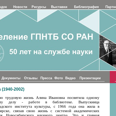
одок
Новости
Ресурсы
Выставки
Библиография
Партн
Документы
Отзывы
Пресса
Фото
Видео
Презентации
(1940-2002)
ю трудовую жизнь Алина Ивановна посвятила одному
му делу - работе в библиотеке. Выпускница
адского института культуры, с 1966 года она жила в
ирске, связав свою жизнь с системой академических
ек Новосибирского научного центра. Это и главная