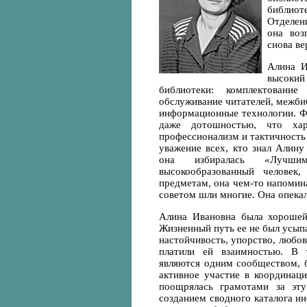
библио
Отделен
она воз
снова в
Алина И
высокий 
библиотеки: комплектование
обслуживание читателей, межби
информационные технологии. Фе
даже дотошностью, что хар
профессионализм и тактичность
уважение всех, кто знал Алину
она избиралась «Лучшим 
высокообразованный человек
предметам, она чем-то напомина
советом шли многие. Она опекал
Алина Ивановна была хорошей 
Жизненный путь ее не был усыпа
настойчивость, упорство, любов
платили ей взаимностью. В 
являются одним сообществом, 
активное участие в координац
поощрялась грамотами за эту
созданием сводного каталога и