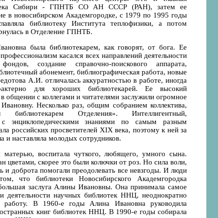
тека Сибири - ГПНТБ СО АН СССР (РАН), затем ее
ие в новосибирском Академгородке, с 1979 по 1995 годы
главляла библиотеку Института теплофизики, а потом
ернулась в Отделение ГПНТБ.
вановна была библиотекарем, как говорят, от бога. Ее
профессионализм касался всех направлений деятельности
 фондов, создание справочно-поискового аппарата,
блиотечный абонемент, библиографическая работа, новые
дотова А.И. отличалась аккуратностью в работе, иногда
актерно для хороших библиотекарей. Ее высокий
 в общении с коллегами и читателями заслужили огромное
 Ивановну. Несколько раз, общим собранием коллектива,
библиотекарем Отделения». Интеллигентный,
, с энциклопедическими знаниями по самым разным
ла российских просветителей XIX века, поэтому к ней за
а и наставляла молодых сотрудников.
матерью, воспитала чуткого, любящего, умного сына.
н цветами, скорее это были колючки от роз. Но сила воли,
ь и доброта помогали преодолевать все невзгоды. И люди
том, что библиотеки Новосибирского Академгородка
большая заслуга Алины Ивановны. Она принимала самое
ии деятельности научных библиотек ННЦ, неоднократно
 работу. В 1960-е годы Алина Ивановна руководила
ностранных книг библиотек ННЦ. В 1990-е годы собирала