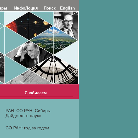
еры
ИнфоЛоция
Поиск
English
С юбилеем
РАН. СО РАН. Сибирь.
Дайджест о науке
СО РАН: год за годом