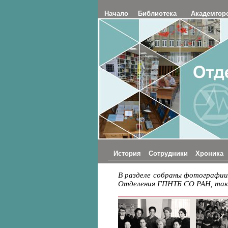
Начало
Библиотека
Академгор
История
Сотрудники
Хроника
В разделе собраны фотографии
Отделения ГПНТБ СО РАН, так 