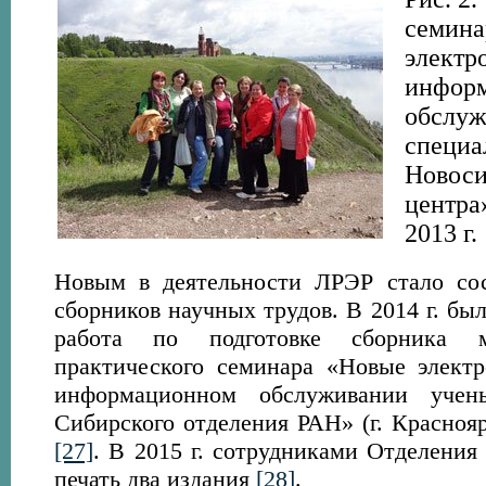
семина
электр
инфор
обслуж
специа
Новоси
центра
2013 г.
Новым в деятельности ЛРЭР стало сос
сборников научных трудов. В 2014 г. бы
работа по подготовке сборника м
практического семинара «Новые элект
информационном обслуживании учен
Сибирского отделения РАН» (г. Красноярс
[27]
. В 2015 г. сотрудниками Отделения
печать два издания
[28]
.