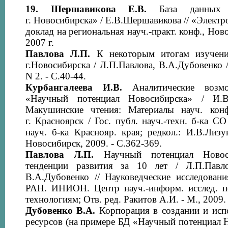
19.
Шершавикова Е.В.
База данных «
г. Новосибирска» / Е.В.Шершавикова // «Электр
доклад на региональная науч.-практ. конф., Нов
2007 г.
Павлова Л.П.
К некоторым итогам изучени
г.Новосибирска / Л.П.Павлова, В.А.Дубовенко /
N 2. - С.40-44.
Курбангалеева И.В.
Аналитические возм
«Научный потенциал Новосибирска» / И.В.
Макушинские чтения: Материалы науч. конф
г. Красноярск / Гос. публ. науч.-техн. б-ка С
науч. б-ка Краснояр. края; редкол.: И.В.Лизун
Новосибирск, 2009. - С.362-369.
Павлова Л.П.
Научный потенциал Новоси
тенденции развития за 10 лет / Л.П.Павлов
В.А.Дубовенко // Науковедческие исследования
РАН. ИНИОН. Центр науч.-информ. исслед. п
технологиям; Отв. ред. Ракитов А.И. - М., 2009.
Дубовенко В.А.
Корпорация в создании и исп
ресурсов (на примере БД «Научный потенциал 