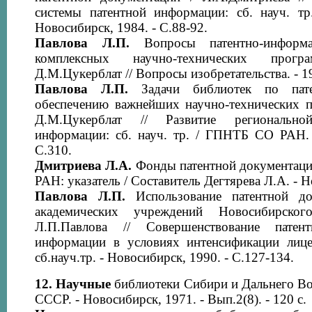
системы патентной информации: сб. науч. 
Новосибирск, 1984. - С.88-92.
Павлова Л.П.
Вопросы патентно-информа
комплексных научно-технических прог
Д.М.Цукерблат // Вопросы изобретательства. - 198
Павлова Л.П.
Задачи библиотек по пате
обеспечению важнейших научно-технических п
Д.М.Цукерблат // Развитие регионально
информации: сб. науч. тр. / ГПНТБ СО РАН. 
С.310.
Дмитриева Л.А.
Фонды патентной документац
РАН: указатель / Составитель Дегтярева Л.А. - Н
Павлова Л.П.
Использование патентной до
академических учреждений Новосибирско
Л.П.Павлова // Совершенствование пате
информации в условиях интенсификации лице
сб.науч.тр. - Новосибирск, 1990. - С.127-134.
12.
Научные
библиотеки Сибири и Дальнего В
СССР. - Новосибирск, 1971. - Вып.2(8). - 120 с.