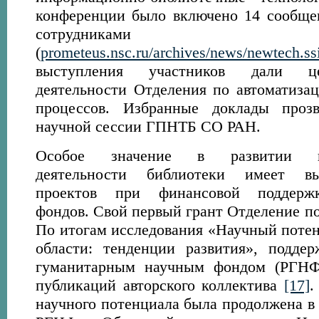
конференции было включено 14 сообще
сотрудниками би
(
prometeus.nsc.ru/archives/news/newtech.ss
выступления участников дали ц
деятельности Отделения по автоматиз
процессов. Избранные доклады проз
научной сессии ГПНТБ СО РАН.
Особое значение в развитии нау
деятельности библиотеки имеет в
проектов при финансовой поддержк
фондов. Cвой первый грант Отделение по
По итогам исследования «Научный поте
области: тенденции развития», подде
гуманитарным научным фондом (РГНФ
публикаций авторского коллектива
[17]
.
научного потенциала была продолжена в 2