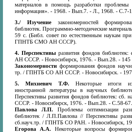
материалов в помощь разработки проблемы 
информация». - 1968. - Вып.7. - Л., 1968. - С.7-1
3./
Изучение
закономерностей формиров
библиотек. Программно-методические материалы.
59 с. (Библ. совет по естественным наукам п
ГПНТБ СМО АН СССР).
4.
Перспективы
развития фондов библиотек: 
АН СССР. - Новосибирск, 1976. - Вып.28. - 145 
Закономерности
формирования фондов научны
тр. / ГПНТБ СО АН СССР. - Новосибирск. - 1977.
5.
Михневич Т.Ф.
Некоторые итоги из
иностранной литературы в научных библиоте
Перспективы развития фондов библиотек: сб. 
СССР. - Новосибирск, 1976. - Вып.28. - С.58-67
Павлова Л.П.
Проблемы оптимизации разв
библиотек / Л.П.Павлова // Перспективы разв
сб.науч.тр. / ГПНТБ СО РАН. - Новосибирск, 197
Егорова А.А.
Некоторые вопросы формиро