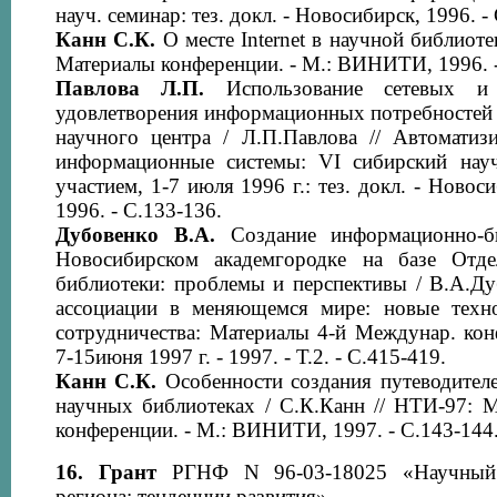
науч. семинар: тез. докл. - Новосибирск, 1996. -
Канн С.К.
О месте Internet в научной библиоте
Материалы конференции. - М.: ВИНИТИ, 1996. -
Павлова Л.П.
Использование сетевых и
удовлетворения информационных потребностей
научного центра / Л.П.Павлова // Автоматиз
информационные системы: VI сибирский науч
участием, 1-7 июля 1996 г.: тез. докл. - Нов
1996. - С.133-136.
Дубовенко В.А.
Создание информационно-би
Новосибирском академгородке на базе Отде
библиотеки: проблемы и перспективы / В.А.Ду
ассоциации в меняющемся мире: новые тех
сотрудничества: Материалы 4-й Междунар. кон
7-15июня 1997 г. - 1997. - Т.2. - С.415-419.
Канн С.К.
Особенности создания путеводителей
научных библиотеках / С.К.Канн // НТИ-97: М
конференции. - М.: ВИНИТИ, 1997. - С.143-144
16.
Грант
РГНФ N 96-03-18025 «Научный 
региона: тенденции развития».