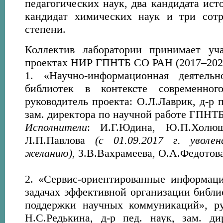
педагогических наук, два кандидата ист
кандидат химических наук и три сотр
степени.
Коллектив лаборатории принимает уч
проектах НИР ГПНТБ СО РАН (2017–2020 
1. «Научно-информационная деятельн
библиотек в контексте современног
руководитель проекта: О.Л.Лаврик, д-р п
зам. директора по научной работе ГПНТ
Исполнители
: И.Г.Юдина, Ю.П.Холюш
Л.П.Павлова
(с 01.09.2017 г. уволе
желанию)
, З.В.Вахрамеева, О.А.Федотова
2. «Сервис-ориентированные информац
задачах эффективной организации библи
поддержки научных коммуникаций», ру
Н.С.Редькина, д-р пед. наук, зам. д