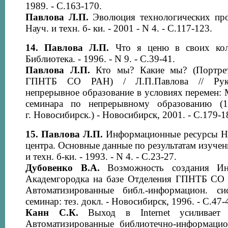
1989. - С.163-170.
Павлова Л.П.
Эволюция технологических проц
Науч. и техн. б- ки. - 2001 - N 4. - С.117-123.
14.
Павлова Л.П.
Что я ценю в своих колл
Библиотека. - 1996. - N 9. - С.39-41.
Павлова Л.П.
Кто мы? Какие мы? (Портрет
ГПНТБ СО РАН) / Л.П.Павлова // Руков
непрерывное образование в условиях перемен:
семинара по непрерывному образованию (1
г. Новосибирск.) - Новосибирск, 2001. - С.179-1
15.
Павлова Л.П.
Информационные ресурсы Но
центра. Основные данные по результатам изучени
и техн. б-ки. - 1993. - N 4. - С.23-27.
Дубовенко В.А.
Возможность создания Ин
Академгородка на базе Отделения ГПНТБ СО 
Автоматизированные библ.-информацион. с
семинар: тез. докл. - Новосибирск, 1996. - С.47-
Канн С.К.
Выход в Internet усиливает 
Автоматизированные библиотечно-информацио