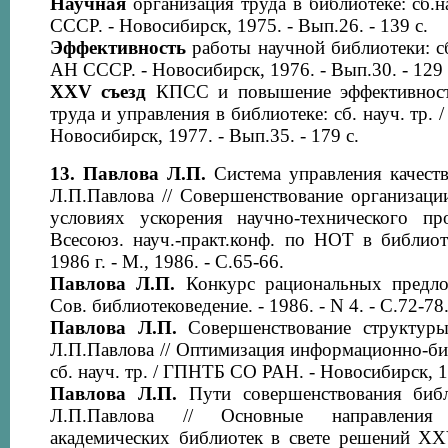
Научная
организация труда в библиотеке: сб.
СССР. - Новосибирск, 1975. - Вып.26. - 139 с.
Эффективность
работы научной библиотеки: с
АН СССР. - Новосибирск, 1976. - Вып.30. - 129 
XXV съезд
КПСС и повышение эффективност
труда и управления в библиотеке: сб. науч. тр
Новосибирск, 1977. - Вып.35. - 179 с.
13.
Павлова Л.П.
Система управления качес
Л.П.Павлова // Совершенствование организаци
условиях ускорения научно-технического про
Всесоюз. науч.-практ.конф. по НОТ в библиот
1986 г. - М., 1986. - С.65-66.
Павлова Л.П.
Конкурс рациональных предлож
Сов. библиотековедение. - 1986. - N 4. - С.72-78
Павлова Л.П.
Совершенствование структуры
Л.П.Павлова // Оптимизация информационно-би
сб. науч. тр. / ГПНТБ СО РАН. - Новосибирск, 1
Павлова Л.П.
Пути совершенствования библ
Л.П.Павлова // Основные направления
академических библиотек в свете решений XX