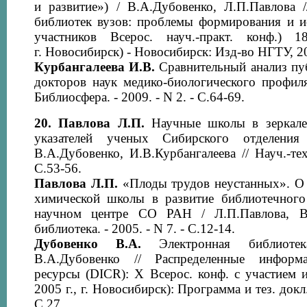
и развитие») / В.А.Дубовенко, Л.П.Павлова 
библиотек вузов: проблемы формирования и ис
участников Всерос. науч.-практ. конф.) 
г. Новосибирск) - Новосибирск: Изд-во НГТУ, 20
Курбангалеева И.В.
Сравнительный анализ пуб
докторов наук медико-биологического профиля
Библиосфера. - 2009. - N 2. - С.64-69.
20.
Павлова Л.П.
Научные школы в зеркале
указателей ученых Сибирского отделени
В.А.Дубовенко, И.В.Курбангалеева // Науч.-тех
С.53-56.
Павлова Л.П.
«Плоды трудов неустанных». О 
химической школы в развитие библиотечного
научном центре СО РАН / Л.П.Павлова, В.
библиотека. - 2005. - N 7. - С.12-14.
Дубовенко В.А.
Электронная библиоте
В.А.Дубовенко // Распределенные информа
ресурсы (DICR): X Всерос. конф. с участием и
2005 г., г. Новосибирск): Программа и тез. докл
С.27.