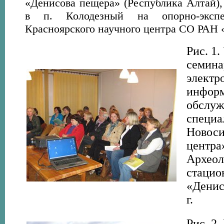
«Денисова пещера» (Республика Алтай),
в п. Колодезный на опорно-экспе
Красноярского научного центра СО РАН
Рис. 1
семина
электр
инфор
обслуж
специа
Новоси
центра
Археол
стаци
«Денис
г.
Рис. 2