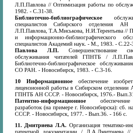
Л.П.Павлова // Оптимизация работы по обслуж
1982. - С.31-38.
Библиотечно-библиографическое
обслужи
специалистов Сибирского отделения АН
Л.П.Павлова, Т.А.Миськова, Н.И.Терентьева //
и информационно-библиографического об
специалистов Академий наук. - М., 1983. - С.22-
Павлова Л.П.
Совершенствование сис
обслуживания читателей ГПНТБ / Л.П.Павл
Библиотечно-библиографическое обслуживан
СО РАН. - Новосибирск, 1983. - С.3-16.
10
Информационное
обеспечение изобрета
лицензионной работы в Сибирском отделении А
ГПНТБ АН СССР. - Новосибирск, 1976.- Вып.31.
Патентно-информационное
обеспечение н
разработок (на примере г. Новосибирска): сб. 
СССР. - Новосибирск, 1977. - Вып.36. - 166 с.
11.
Дмитриева Л.А.
Организация тематико-ин
патентной документации / Л.А.Дмитриева //