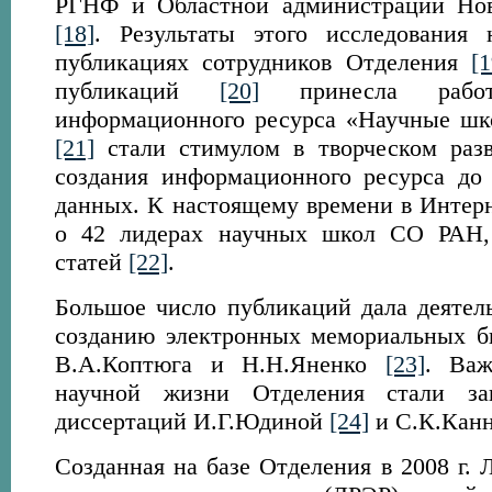
РГНФ и Областной администрации Нов
[18]
. Результаты этого исследования
публикациях сотрудников Отделения
[1
публикаций
[20]
принесла рабо
информационного ресурса «Научные ш
[21]
стали стимулом в творческом разв
создания информационного ресурса до 
данных. К настоящему времени в Интер
о 42 лидерах научных школ СО РАН,
статей
[22]
.
Большое число публикаций дала деятел
созданию электронных мемориальных б
В.А.Коптюга и Н.Н.Яненко
[23]
. Ва
научной жизни Отделения стали за
диссертаций И.Г.Юдиной
[24]
и С.К.Кан
Созданная на базе Отделения в 2008 г. 