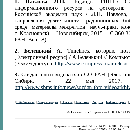
1. Павлова Л.П.
Подходы ГПНТБ СО
информационного ресурса на фотоархив 
Российской академии наук / Л.П. Павлова
направления деятельности традиционных би
среде: материалы межрегион. науч.-практ. конф
г. Красноярск). - Новосибирск, 2015. - С.360
РАН; Вып. 8).
2. Беленький А.
Timelines, которые поз
[Электронный ресурс] / А.Беленький // Компьют
(Режим доступа:
http://www.compress.ru/article.
3.
Создан фото-видеоархив СО РАН [Электрон
Сибири. - 22 мая 2017. (Р
http://www.sbras.info/news/sozdan-foto-videoarkhi
[
О библиотеке
|
Академгородок
|
Новости
|
Выставки
|
Ресурсы
|
Библиография
|
© 1997–2026 Отделение ГПНТБ СО Р
Документ изменен: Wed Feb 27 14:19:14 2019. Размер:
Посещение N 3507 с 23.05.2018