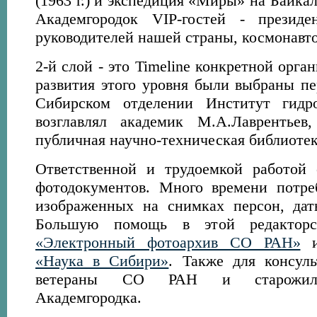
(1963 г.) и экспедиция «Миры» на Байкале
Академгородок VIP-гостей - президе
руководителей нашей страны, космонавтов
2-й слой - это Timeline конкретной орга
развития этого уровня были выбраны п
Сибирском отделении Институт гидр
возглавлял академик М.А.Лаврентьев,
публичная научно-техническая библиоте
Ответственной и трудоемкой работой 
фотодокументов. Много времени потре
изображенных на снимках персон, дат
Большую помощь в этой редакторс
«Электронный фотоархив СО РАН»
и
«Наука в Сибири»
. Также для консул
ветераны СО РАН и старожилы
Академгородка.